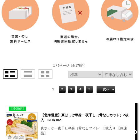
1 / 9ページ
（全178件）
1
2
3
4
5
次へ
【冷凍便】
【北海道産】真ほっけ半身一夜干し（骨なしカット）2枚
入 GHK102
真ホッケ一夜干し半身（骨なしフィレ） 3枚入り 【冷凍
品】