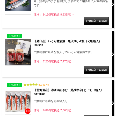
り、鮭の姿のままお届けしますのでご贈答用に人気の商品
です。
価格： 9,110円(税込 9,838円)
～
【冷凍便】
【羅臼産】いくら醤油漬 瓶入90g×2瓶（化粧箱入）
ISH902
ご贈答用に最適な瓶入りのいくら醤油漬です。
価格： 7,200円(税込 7,776円)
【冷凍便】
5.0 (1件)
【北海道産】沖獲り紅さけ（熟成中辛口）5切〈箱入〉
BTISH85
ご贈答に最適な化粧箱入り
価格： 6,820円(税込 7,365円)