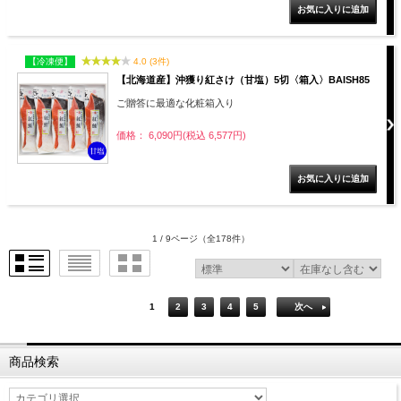
【冷凍便】
4.0 (3件)
【北海道産】沖獲り紅さけ（甘塩）5切〈箱入〉BAISH85
ご贈答に最適な化粧箱入り
価格： 6,090円(税込 6,577円)
1 / 9ページ
（全178件）
1
2
3
4
5
次へ
商品検索