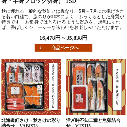
身・半身ブロック切身） TSD
秋に獲れる一般的な秋鮭とは異なり、5月～7月に水揚げされ
る若い白鮭で、脂のりが非常によく、ふっくらとした身質が
特長です。 お刺身ではとろけるような旨みを、焼魚にすれ
ば、香ばしくジューシーな味わいをお楽しみいただけます。
16,478円～35,838円
商品ページへ
北海道紅さけ・秋さけの彩り
活〆時不知二種と魚卵詰合
詰合せ VABIS73
せ VTS115