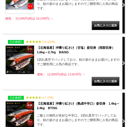
り、鮭の姿のままお届けしますのでご贈答用に人気の商品
です。
価格： 15,046円(税込 16,249円)
～
【冷凍便】
5.0 (10件)
【北海道産】沖獲り紅さけ（甘塩）姿切身（両面切身）
1.6kg～2.7kg BAISG
1切れ真空でパックしており、鮭の姿のままお届けしますの
でご贈答用に人気の商品です。
価格： 12,800円(税込 13,824円)
～
【冷凍便】
4.7 (7件)
【北海道産】沖獲り紅さけ（熟成中辛口）姿切身 1.4kg～
2.4kg BTISG
ご飯との相性が良好な中辛口。1切れ真空でパックしてお
り、鮭の姿のままお届けしますのでご贈答用に人気の商品
です。