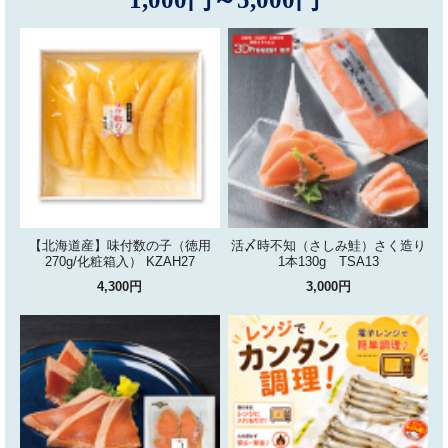
【北海道産】味付数の子（徳用
活〆時不知（さしみ鮭）さく造り
270g/化粧箱入） KZAH27
1本130g TSA13
4,300円
3,000円