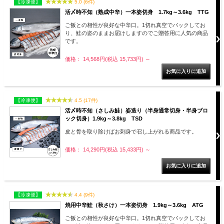
【冷凍便】
5.0 (6件)
活〆時不知（熟成中辛）一本姿切身 1.7kg～3.6kg TTG
ご飯との相性が良好な中辛口。1切れ真空でパックしてお
り、鮭の姿のままお届けしますのでご贈答用に人気の商品
です。
価格： 14,568円(税込 15,733円)
～
【冷凍便】
4.5 (17件)
活〆時不知（さしみ鮭）姿造り（半身通常切身・半身ブロ
ック切身）1.9kg～3.8kg TSD
皮と骨を取り除けばお刺身で召し上がれる商品です。
価格： 14,290円(税込 15,433円)
～
【冷凍便】
4.4 (9件)
焼用中辛鮭（秋さけ）一本姿切身 1.9kg～3.6kg ATG
ご飯との相性が良好な中辛口。1切れ真空でパックしてお