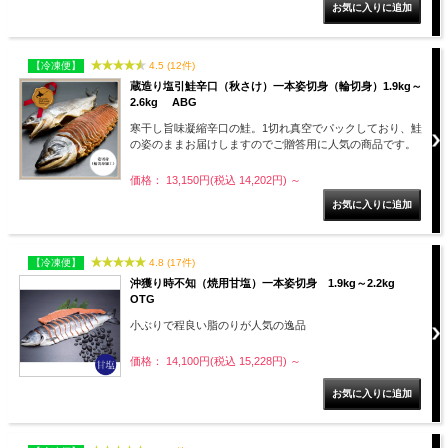
【冷凍便】
4.5 (12件)
蔵造り塩引鮭辛口（秋さけ）一本姿切身（輪切身）1.9kg～
2.6kg ABG
寒干し旨味凝縮辛口の鮭。1切れ真空でパックしており、鮭
の姿のままお届けしますのでご贈答用に人気の商品です。
価格： 13,150円(税込 14,202円)
～
【冷凍便】
4.8 (17件)
沖獲り時不知（焼用甘塩）一本姿切身 1.9kg～2.2kg
OTG
小ぶりで程良い脂のりが人気の逸品
価格： 14,100円(税込 15,228円)
～