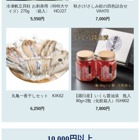
冷凍帆立貝柱 お刺身用（特特大サ
秋さけ/さしみ鮭の四色詰合せ
イズ）270g 〈箱入〉 HOJ27
VAH70
5,550円
7,000円
丸亀一夜干しセット KIK62
【羅臼産】いくら醤油漬 瓶入
90g×2瓶（化粧箱入）ISH902
6,250円
7,800円
10,000円以上