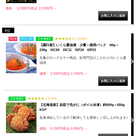
価格： 12,895円(税込 13,926円)
～
4位
NEW
PICK UP
【冷凍便】
4.7 (35件)
【羅臼産】いくら醤油漬 少量～徳用パック 60g～
230g ISC60 ISC11 ISP18 ISP23
丸亀のロングセラー商品。鮭専門店のこだわりのいくら醤
油漬
価格： 2,500円(税込 2,700円)
～
【冷凍便】
4.5 (4件)
【北海道産】浜茹で毛がに（ボイル冷凍）約500g～650g
KGF
急速凍結しているので解凍しても美味しく召し上がれます♪
価格： 8,200円(税込 8,856円)
～