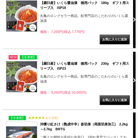
【羅臼産】いくら醤油漬 徳用パック 180g ギフト用ス
リーブ入 ISP18
丸亀のロングセラー商品。鮭専門店のこだわりのいくら醤
油漬
価格： 7,200円(税込 7,776円)
NEW
【冷凍便】
【羅臼産】いくら醤油漬 徳用パック 230g ギフト用ス
リーブ入 ISP23
丸亀のロングセラー商品。鮭専門店のこだわりのいくら醤
油漬
価格： 9,260円(税込 10,000円)
【冷凍便】
4.5 (2件)
沖獲り紅さけ（熟成中辛）姿切身（両面切身加工) 2.2kg
～2.7kg BRTG
ご飯との相性が良好な中辛口。1切れ真空でパックしてお