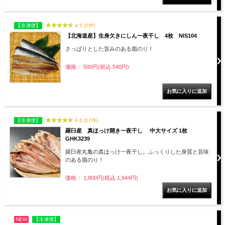
【冷凍便】
4.5 (2件)
【北海道産】生身欠きにしん一夜干し 4枚 NIS104
さっぱりとした旨みのある脂のり！
価格： 500円(税込 540円)
【冷凍便】
4.6 (17件)
羅臼産 真ほっけ開き一夜干し 中大サイズ 1枚
GHK3239
羅臼産丸亀の真ほっけ一夜干し。ふっくりした身質と旨味
のある脂のり！
価格： 1,800円(税込 1,944円)
NEW
【冷凍便】