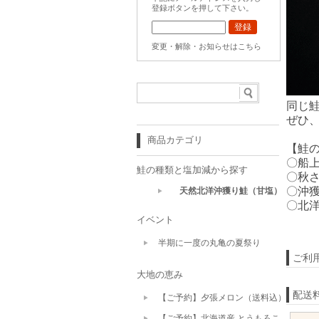
登録ボタンを押して下さい。
変更・解除・お知らせはこちら
同じ
ぜひ
商品カテゴリ
【鮭
〇船
鮭の種類と塩加減から探す
〇秋
〇沖
天然北洋沖獲り鮭（甘塩）
〇北
イベント
半期に一度の丸亀の夏祭り
ご利
大地の恵み
配送
【ご予約】夕張メロン（送料込）
【ご予約】北海道産 とうもろこ