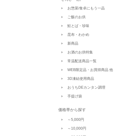
お惣菜/食卓にもう一品
ご飯のお供
鮭とば・珍味
昆布・わかめ
新商品
お酒のお供特集
常温配送商品一覧
WEB限定品・お買得商品 他
3D凍結使用商品
おうちDEカンタン調理
手提げ袋
価格帯から探す
～5,000円
～10,000円