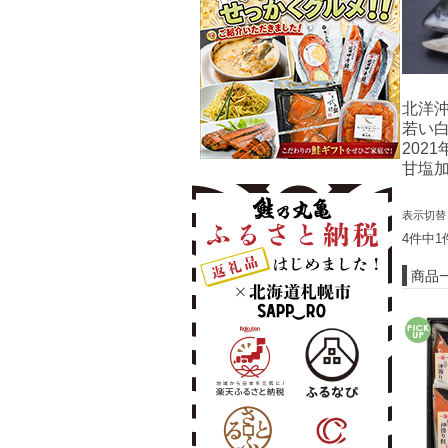
北洋沖
若い白
202
甘塩加
表示切
4件中1
商品