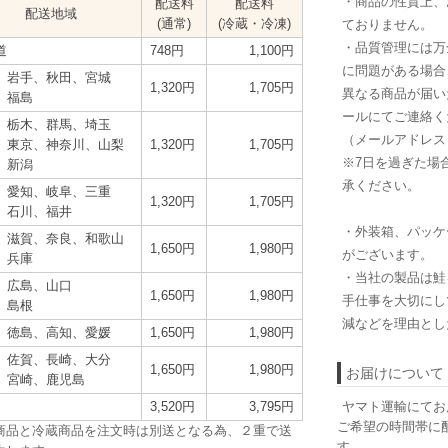
・商品の性質上、
配送料
配送料
配送地域
(通常)
(冷蔵・冷凍)
ておりません。
・品質管理には万
道
748円
1,100円
に問題がある場合
、岩手、秋田、宮城
1,320円
1,705円
異なる商品が届い
、福島
ールにてご連絡く
、栃木、群馬、埼玉
（メールアドレス：in
、東京、神奈川、山梨
1,320円
1,705円
※7日を過ぎた場
、新潟
承ください。
、愛知、岐阜、三重
1,320円
1,705円
、石川、福井
・外装箱、パッケ
、滋賀、奈良、和歌山
1,650円
1,980円
がございます。
、兵庫
・当社の製品は鮭
、広島、山口
1,650円
1,980円
手仕事を大切にし
、島根
減などを理由とし
、徳島、高知、愛媛
1,650円
1,980円
、佐賀、長崎、大分
1,650円
1,980円
お届けについて
、宮崎、鹿児島
3,520円
3,795円
ヤマト運輸にてお
ご希望の時間帯に
商品と冷蔵商品を注文時は別送となる為、２重で送
す。