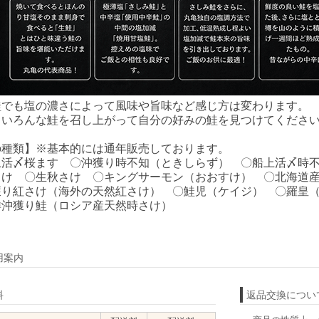
鮭でも塩の濃さによって風味や旨味など感じ方は変わります。
、いろんな鮭を召し上がって自分の好みの鮭を見つけてくださ
の種類】※基本的には通年販売しております。
上活〆桜ます 〇沖獲り時不知（ときしらず） 〇船上活〆時
さけ 〇生秋さけ 〇キングサーモン（おおすけ） 〇北海道
獲り紅さけ（海外の天然紅さけ） 〇鮭児（ケイジ） 〇羅皇
洋沖獲り鮭（ロシア産天然時さけ）
用案内
料
返品交換につい