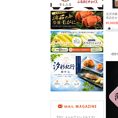
北洋沖獲
幸詰合せ 
¥5,500
(税
4件
下記にメールアドレスを入力し