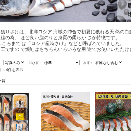
獲りさけは、北洋ロシア 海域の沖合で初夏に獲れる天 然の白
鮭の為、 ほど良い脂のりと身質の柔らか さが特徴です。
1年ころまで は「ロシア産時さけ」などと呼ばれていました。
工ですの で焼鮭はもちろんいろいろな用 途でお使いいただけ
替：
並び順：
在庫：
件～4件を表示
一覧