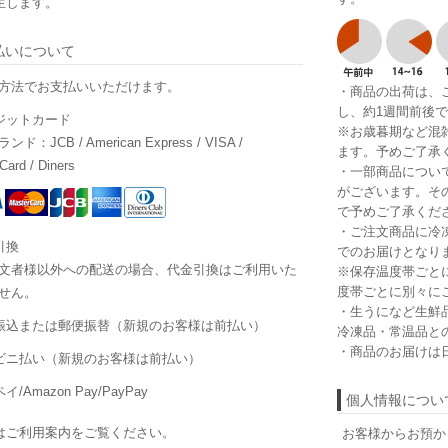
生します。
払いについて
方法でお支払いいただけます。
・商品の出荷は、
し、約1週間前後
ジットカード
※お歳暮期など混
ド：JCB / American Express / VISA /
ます。予めご了承
Card / Diners
・一部商品につい
がございます。そ
で予めご了承くだ
・ご注文商品に冷
引換
でのお届けとなり
文者様以外への配送の場合、代金引換はご利用いた
※保存温度帯ごと
度帯ごとに別々に
せん。
・生うになど生鮮
振込または郵便振替（新規のお客様は前払い）
冷凍品・常温品と
・商品のお届けは
ビニ払い（新規のお客様は前払い）
イ/Amazon Pay/PayPay
個人情報につい
は
ご利用案内
をご覧ください。
お客様からお預か