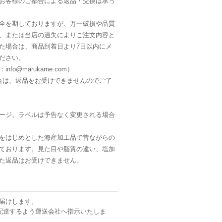
お客様のご都合による返品・交換は承っ
全を期しておりますが、万一破損や品質
、または当店の過失によりご注文内容と
た場合は、商品到着日より7日以内にメ
ださい。
fo@marukame.com）
合は、返品をお受けできませんのでご了
ージ、ラベルは予告なく変更される場合
をはじめとした海産加工品で昔ながらの
ております。見た目や脂質の違い、塩加
た返品はお受けできません。
届けします。
配達するよう運送会社へ指示いたしま