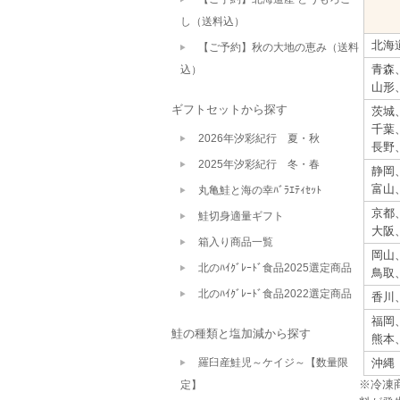
し（送料込）
北海
【ご予約】秋の大地の恵み（送料
青森
込）
山形
ギフトセットから探す
茨城
千葉
2026年汐彩紀行 夏・秋
長野
2025年汐彩紀行 冬・春
静岡
富山
丸亀鮭と海の幸ﾊﾞﾗｴﾃｨｾｯﾄ
京都
鮭切身適量ギフト
大阪
箱入り商品一覧
岡山
北のﾊｲｸﾞﾚｰﾄﾞ食品2025選定商品
鳥取
北のﾊｲｸﾞﾚｰﾄﾞ食品2022選定商品
香川
福岡
鮭の種類と塩加減から探す
熊本
羅臼産鮭児～ケイジ～【数量限
沖縄
※冷凍
定】