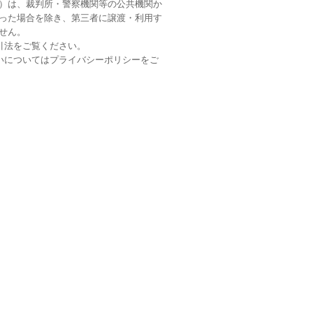
）は、裁判所・警察機関等の公共機関か
った場合を除き、第三者に譲渡・利用す
せん。
引法
をご覧ください。
いについては
プライバシーポリシー
をご