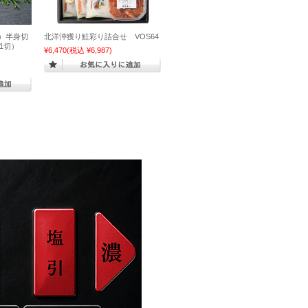
）半身切
北洋沖獲り鮭彩り詰合せ VOS64
11切）
¥6,470
(税込 ¥6,987)