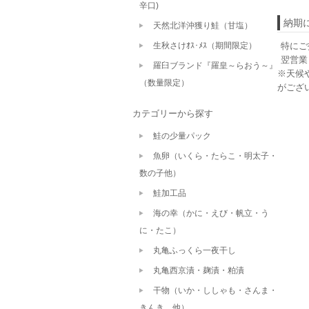
辛口)
納期
天然北洋沖獲り鮭（甘塩）
生秋さけｵｽ･ﾒｽ（期間限定）
特にご
翌営業
羅臼ブランド『羅皇～らおう～』
※天候
（数量限定）
がござ
カテゴリーから探す
鮭の少量パック
魚卵（いくら・たらこ・明太子・
数の子他）
鮭加工品
海の幸（かに・えび・帆立・う
に・たこ）
丸亀ふっくら一夜干し
丸亀西京漬・麹漬・粕漬
干物（いか・ししゃも・さんま・
きんき 他）