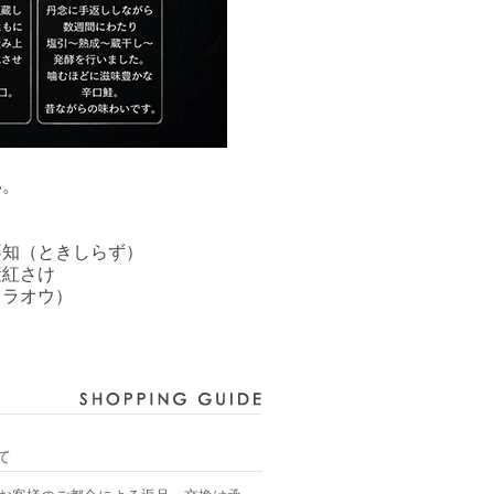
い。
不知（ときしらず）
産紅さけ
（ラオウ）
て