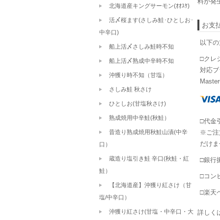
料が発
北海道産キングサーモン(ｵｵｽｹ)
活〆桜ます(さしみ鮭･ひとしお･
お支
中辛口)
以下の
船上活〆さしみ鮭時不知
□クレ
船上活〆熟成中辛時不知
対応ブラン
沖獲り時不知（甘塩）
Master
さしみ鮭 秋さけ
ひとしお(甘塩秋さけ)
熟成焼用中辛鮭(秋鮭）
□代金
昔造り熟成焼用秋鮭山漬(中辛
※ご注
だけま
口）
蔵造り塩引き鮭 辛口(秋鮭・紅
□銀行
鮭）
□コン
【北海道産】沖獲り紅さけ（甘
□楽天ペ
塩/中辛口）
沖獲り紅さけ(甘塩・中辛口・大
詳しく