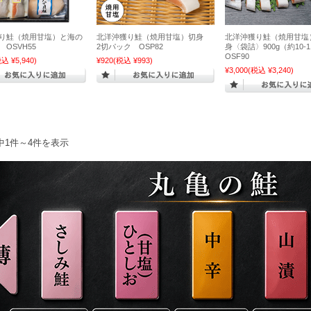
り鮭（焼用甘塩）と海の
北洋沖獲り鮭（焼用甘塩）切身
北洋沖獲り鮭（焼用甘塩
OSVH55
2切パック OSP82
身〈袋詰〉900g（約10-
OSF90
込 ¥5,940)
¥920
(税込 ¥993)
¥3,000
(税込 ¥3,240)
中1件～4件を表示