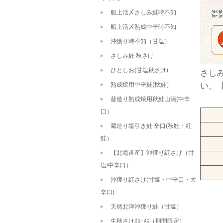
船上活〆さしみ鮭時不知
船上活〆熟成中辛時不知
沖獲り時不知（甘塩）
さしみ鮭 秋さけ
ひとしお(甘塩秋さけ)
さし
熟成焼用中辛鮭(秋鮭）
い。
昔造り熟成焼用秋鮭山漬(中辛
口）
蔵造り塩引き鮭 辛口(秋鮭・紅
鮭）
【北海道産】沖獲り紅さけ（甘
塩/中辛口）
沖獲り紅さけ(甘塩・中辛口・大
辛口)
天然北洋沖獲り鮭（甘塩）
生秋さけｵｽ･ﾒｽ（期間限定）