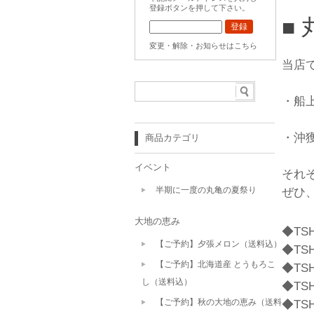
登録ボタンを押して下さい。
■
変更・解除・お知らせはこちら
当店
・船
・
沖
商品カテゴリ
イベント
それ
半期に一度の丸亀の夏祭り
ぜひ
大地の恵み
◆TS
【ご予約】夕張メロン（送料込）
◆TS
【ご予約】北海道産 とうもろこ
◆TS
し（送料込）
◆TS
【ご予約】秋の大地の恵み（送料
◆TS