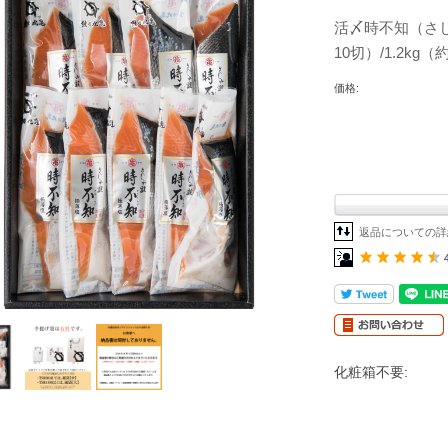
活〆時不知（さし
10切）/1.2kg（約
価格:
返品についての詳
化粧箱不要: