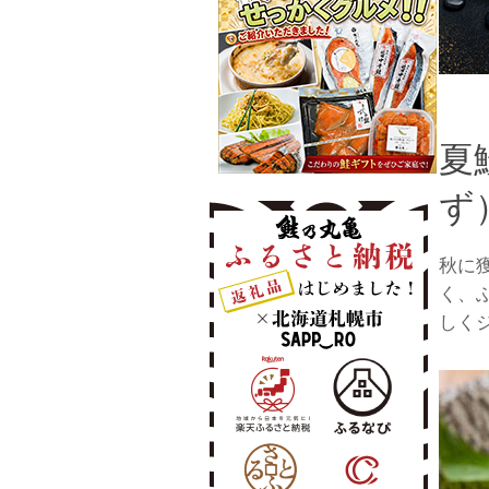
夏
ず
秋に
く、
しく