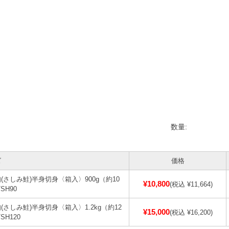
数量:
ズ
価格
(さしみ鮭)半身切身〈箱入〉900g（約10
¥10,800
(税込 ¥11,664)
SH90
(さしみ鮭)半身切身〈箱入〉1.2kg（約12
¥15,000
(税込 ¥16,200)
SH120