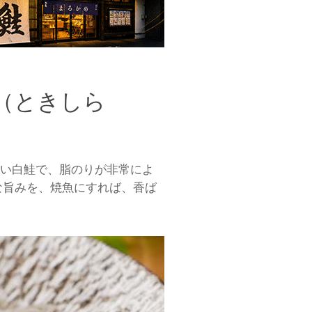
（ときしら
若い白鮭で、脂のりが非常によ
な旨みを、焼魚にすれば、香ば