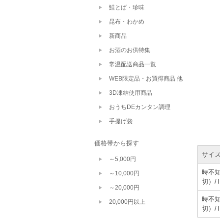
鮭とば・珍味
昆布・わかめ
新商品
お酒のお供特集
常温配送商品一覧
WEB限定品・お買得商品 他
3D凍結使用商品
おうちDEカンタン調理
手提げ袋
価格帯から探す
サイ
～5,000円
時不知
～10,000円
切）/T
～20,000円
時不知
20,000円以上
切）/T