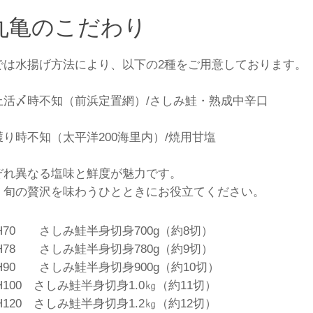
 丸亀のこだわり
では水揚げ方法により、以下の2種をご用意しております。
上活〆時不知（前浜定置網）/さしみ鮭・熟成中辛口
獲り時不知（太平洋200海里内）/焼用甘塩
ぞれ異なる塩味と鮮度が魅力です。
、旬の贅沢を味わうひとときにお役立てください。
H70 さしみ鮭半身切身700g（約8切）
H78 さしみ鮭半身切身780g（約9切）
H90 さしみ鮭半身切身900g（約10切）
H100 さしみ鮭半身切身1.0㎏（約11切）
H120 さしみ鮭半身切身1.2㎏（約12切）