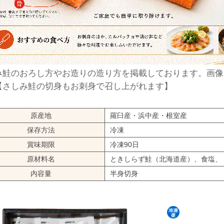
み鮭のおろし方やお造りの造り方を掲載しております。画像
【さしみ鮭の切身もお刺身で召し上がれます】
原産地
羅臼産・浜中産・根室産
保存方法
冷凍
賞味期限
冷凍90日
原材料名
ときしらず鮭（北海道産）、食塩、
内容量
半身切身