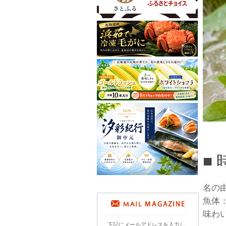
■
名の
魚体
味わ
下記にメールアドレスを入力し