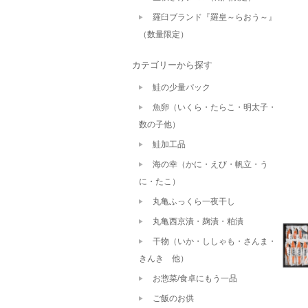
羅臼ブランド『羅皇～らおう～』
（数量限定）
カテゴリーから探す
鮭の少量パック
魚卵（いくら・たらこ・明太子・
数の子他）
鮭加工品
海の幸（かに・えび・帆立・う
に・たこ）
丸亀ふっくら一夜干し
丸亀西京漬・麹漬・粕漬
干物（いか・ししゃも・さんま・
きんき 他）
お惣菜/食卓にもう一品
ご飯のお供