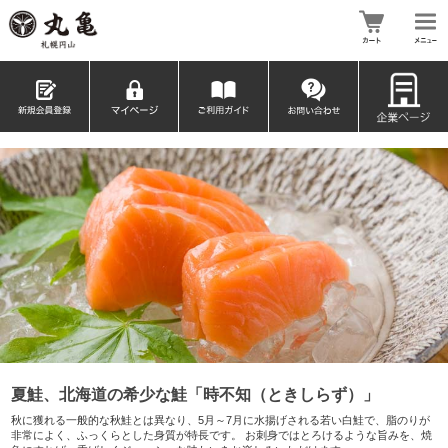
夏鮭、北海道の希少な鮭「時不知（ときしらず）」
秋に獲れる一般的な秋鮭とは異なり、5月～7月に水揚げされる若い白鮭で、脂のりが
非常によく、ふっくらとした身質が特長です。 お刺身ではとろけるような旨みを、焼