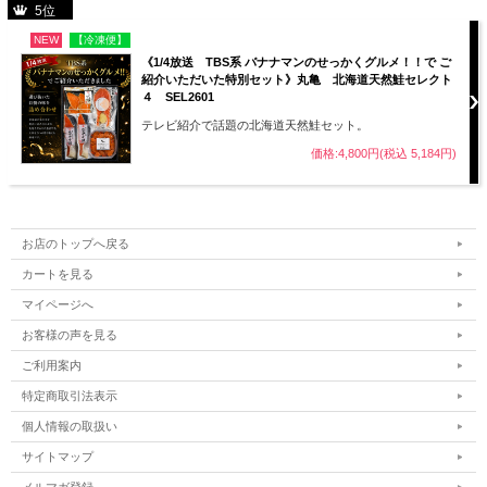
5位
NEW
【冷凍便】
《1/4放送 TBS系 バナナマンのせっかくグルメ！！で ご
紹介いただいた特別セット》丸亀 北海道天然鮭セレクト
４ SEL2601
テレビ紹介で話題の北海道天然鮭セット。
価格:4,800円(税込 5,184円)
お店のトップへ戻る
カートを見る
マイページへ
お客様の声を見る
ご利用案内
特定商取引法表示
個人情報の取扱い
サイトマップ