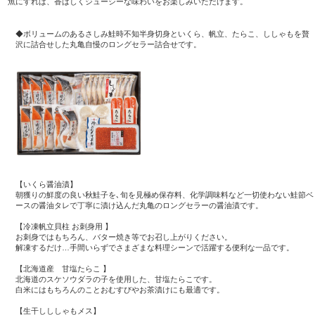
魚にすれば、香ばしくジューシーな味わいをお楽しみいただけます。
◆ボリュームのあるさしみ鮭時不知半身切身といくら、帆立、たらこ、ししゃもを贅
沢に詰合せした丸亀自慢のロングセラー詰合せです。
【いくら醤油漬】
朝獲りの鮮度の良い秋鮭子を､旬を見極め保存料、化学調味料など一切使わない鮭節ベ
ースの醤油タレで丁寧に漬け込んだ丸亀のロングセラーの醤油漬です。
【冷凍帆立貝柱 お刺身用 】
お刺身ではもちろん、バター焼き等でお召し上がりください。
解凍するだけ…手間いらずでさまざまな料理シーンで活躍する便利な一品です。
【北海道産 甘塩たらこ 】
北海道のスケソウダラの子を使用した、甘塩たらこです。
白米にはもちろんのことおむすびやお茶漬けにも最適です。
【生干しししゃもメス】