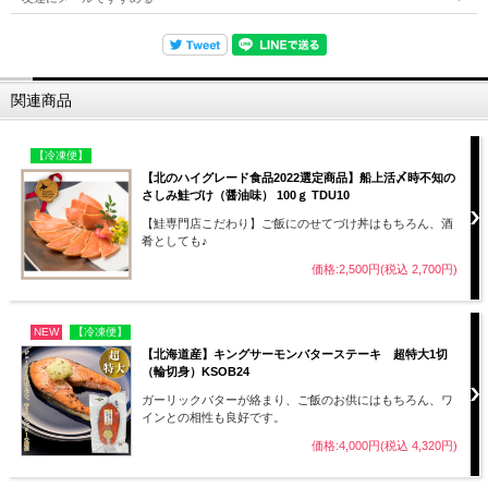
関連商品
【冷凍便】
【北のハイグレード食品2022選定商品】船上活〆時不知の
さしみ鮭づけ（醤油味） 100ｇ TDU10
【鮭専門店こだわり】ご飯にのせてづけ丼はもちろん、酒
肴としても♪
価格:2,500円(税込 2,700円)
NEW
【冷凍便】
【北海道産】キングサーモンバターステーキ 超特大1切
（輪切身）KSOB24
ガーリックバターが絡まり、ご飯のお供にはもちろん、ワ
インとの相性も良好です。
価格:4,000円(税込 4,320円)