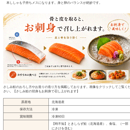
本ししゃも子持ちメスになります。身と卵のバランスが絶妙です。
さしみ鮭のおろし方やお造りの造り方を掲載しております。画像をクリックしてご覧く
さい。【さしみ鮭の切身もお刺身で召し上がれます】
原産地
北海道産
保存方法
冷凍
賞味期限
冷凍60日
【時不知】ときしらず鮭（北海道産）、食塩、（一部
にさけを含む）