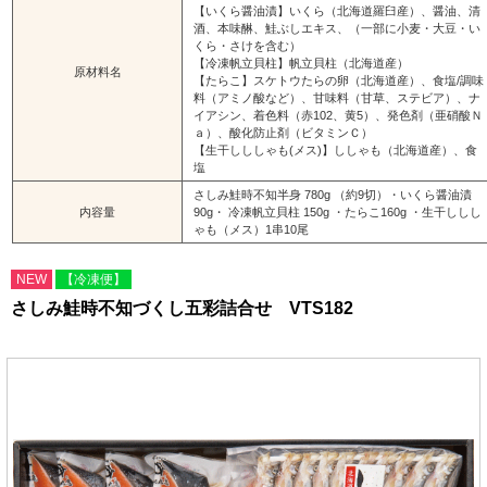
【いくら醤油漬】いくら（北海道羅臼産）、醤油、清
酒、本味醂、鮭ぶしエキス、（一部に小麦・大豆・い
くら・さけを含む）
【冷凍帆立貝柱】帆立貝柱（北海道産）
原材料名
【たらこ】スケトウたらの卵（北海道産）、食塩/調味
料（アミノ酸など）、甘味料（甘草、ステビア）、ナ
イアシン、着色料（赤102、黄5）、発色剤（亜硝酸Ｎ
ａ）、酸化防止剤（ビタミンＣ）
【生干しししゃも(メス)】ししゃも（北海道産）、食
塩
さしみ鮭時不知半身 780g （約9切）・いくら醤油漬
内容量
90g・ 冷凍帆立貝柱 150g ・たらこ160g ・生干ししし
ゃも（メス）1串10尾
NEW
【冷凍便】
さしみ鮭時不知づくし五彩詰合せ VTS182