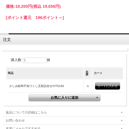
価格:
18,200円
(税込 19,656円)
[ポイント還元 196ポイント～]
注文
購入数:
個
在
商品
カート
庫
○
さしみ鮭時不知づくし五彩詰合せ/VTS182
返品についての詳細はこちら
お問い合わせ
友達にメールですすめる