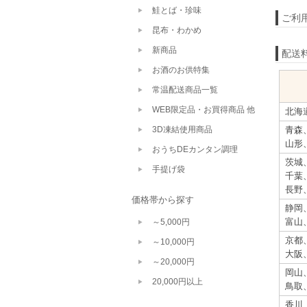
鮭とば・珍味
ご利
昆布・わかめ
新商品
配送
お酒のお供特集
常温配送商品一覧
WEB限定品・お買得商品 他
北海
3D凍結使用商品
青森
山形
おうちDEカンタン調理
茨城
手提げ袋
千葉
長野
価格帯から探す
静岡
富山
～5,000円
京都
～10,000円
大阪
～20,000円
岡山
20,000円以上
鳥取
香川