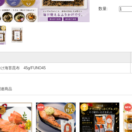
数量:
け海苔昆布 45g/FUNO45
関連商品