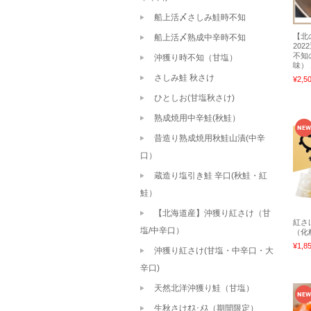
船上活〆さしみ鮭時不知
【北
船上活〆熟成中辛時不知
20
不知
沖獲り時不知（甘塩）
味） 
さしみ鮭 秋さけ
¥2,5
ひとしお(甘塩秋さけ)
熟成焼用中辛鮭(秋鮭）
昔造り熟成焼用秋鮭山漬(中辛
口）
蔵造り塩引き鮭 辛口(秋鮭・紅
鮭）
【北海道産】沖獲り紅さけ（甘
紅さ
塩/中辛口）
（化粧
¥1,8
沖獲り紅さけ(甘塩・中辛口・大
辛口)
天然北洋沖獲り鮭（甘塩）
生秋さけｵｽ･ﾒｽ（期間限定）