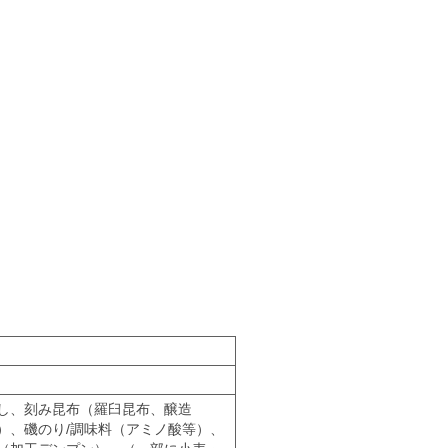
し、刻み昆布（羅臼昆布、醸造
）、磯のり/調味料（アミノ酸等）、