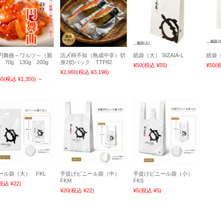
円舞曲～ワルツ～（親
活〆時不知（熟成中辛）切
紙袋（大） SIZAIA-L
紙袋（中
 70g 130g 200g
身2切パック TTP82
¥50
(税込 ¥55)
¥50
(
¥2,960
(税込 ¥3,196)
50
(税込 ¥1,350)
～
ール袋（大） FKL
手提げビニール袋（中）
手提げビニール袋（小）
FKM
FKS
税込 ¥22)
¥20
(税込 ¥22)
¥5
(税込 ¥5)