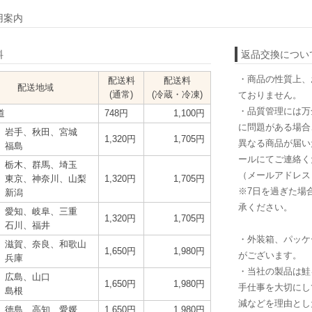
用案内
料
返品交換につい
・商品の性質上、
配送料
配送料
配送地域
(通常)
(冷蔵・冷凍)
ておりません。
・品質管理には万
道
748円
1,100円
に問題がある場合
、岩手、秋田、宮城
1,320円
1,705円
異なる商品が届い
、福島
ールにてご連絡く
、栃木、群馬、埼玉
（メールアドレス：in
、東京、神奈川、山梨
1,320円
1,705円
※7日を過ぎた場
、新潟
承ください。
、愛知、岐阜、三重
1,320円
1,705円
、石川、福井
・外装箱、パッケ
、滋賀、奈良、和歌山
1,650円
1,980円
がございます。
、兵庫
・当社の製品は鮭
、広島、山口
1,650円
1,980円
手仕事を大切にし
、島根
減などを理由とし
、徳島、高知、愛媛
1,650円
1,980円