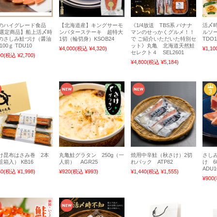
のハイグレード食品
【北海道産】キングサーモ
《1/4放送 TBS系 バナナ
活〆
22選定商品】船上活〆時
ンバターステーキ 超特大
マンのせっかくグルメ！！
ルソー
のさしみ鮭づけ（醤油
1切（輪切身）KSOB24
で ご紹介いただいた特別セ
TDO
100ｇ TDU10
ット》丸亀 北海道天然鮭
¥4,000
(税込 ¥4,320)
¥1,10
セレクト４ SEL2601
00
(税込 ¥2,700)
¥4,800
(税込 ¥5,184)
け昆布はさみ巻 2本
丸亀鮭グラタン 250g（一
焼用中辛鮭（秋さけ）2切
さし
箱入） KB16
人前） AGR25
れパック ATP82
け 6
ADU1
50
(税込 ¥1,998)
¥920
(税込 ¥993)
¥1,440
(税込 ¥1,555)
¥900