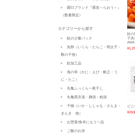
羅臼ブランド『羅皇～らおう～』
（数量限定）
カテゴリーから探す
鮭の
鮭の少量パック
子漬）
AWA
魚卵（いくら・たらこ・明太子・
¥1,2
数の子他）
鮭加工品
海の幸（かに・えび・帆立・う
に・たこ）
丸亀ふっくら一夜干し
丸亀西京漬・麹漬・粕漬
干物（いか・ししゃも・さんま・
ビニ
¥20
(
きんき 他）
お惣菜/食卓にもう一品
ご飯のお供