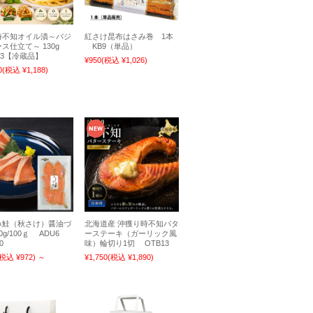
時不知オイル漬～バジ
紅さけ昆布はさみ巻 1本
ス仕立て～ 130g
KB9（単品）
13【冷蔵品】
¥950
(税込 ¥1,026)
0
(税込 ¥1,188)
み鮭（秋さけ）醤油づ
北海道産 沖獲り時不知バタ
0g/100ｇ ADU6
ーステーキ（ガーリック風
0
味）輪切り1切 OTB13
(税込 ¥972)
～
¥1,750
(税込 ¥1,890)