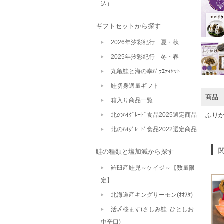
込）
ギフトセットから探す
2026年汐彩紀行 夏・秋
2025年汐彩紀行 冬・春
丸亀鮭と海の幸ﾊﾞﾗｴﾃｨｾｯﾄ
鮭切身適量ギフト
商品
箱入り商品一覧
北のﾊｲｸﾞﾚｰﾄﾞ食品2025選定商品
ふりか
北のﾊｲｸﾞﾚｰﾄﾞ食品2022選定商品
鮭の種類と塩加減から探す
羅臼産鮭児～ケイジ～【数量限
定】
北海道産キングサーモン(ｵｵｽｹ)
活〆桜ます(さしみ鮭･ひとしお･
中辛口)