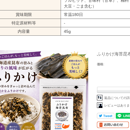
ソルビット、甘味料（甘草）、糊料
大豆・ごま含む）
賞味期限
常温180日
特定原材料等
-
内容量
45g
ふりかけ海苔昆布 
価格:
返品についての詳
レビューはありま