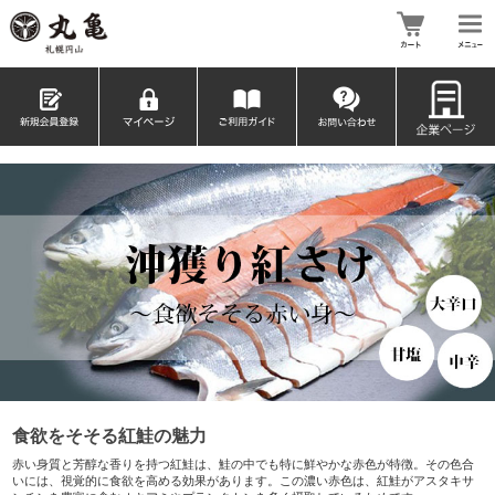
食欲をそそる紅鮭の魅力
赤い身質と芳醇な香りを持つ紅鮭は、鮭の中でも特に鮮やかな赤色が特徴。その色合
いには、視覚的に食欲を高める効果があります。この濃い赤色は、紅鮭がアスタキサ