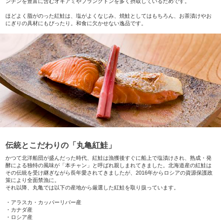
ンチンを豊富に含むオキアミやプランクトンを多く摂取しているためです。
ほどよく脂がのった紅鮭は、塩がよくなじみ、焼鮭としてはもちろん、お茶漬けやお
にぎりの具材にもぴったり。和食に欠かせない逸品です。
伝統とこだわりの「丸亀紅鮭」
かつて北洋船団が盛んだった時代、紅鮭は漁獲後すぐに船上で塩漬けされ、熟成・発
酵による独特の風味が「本チャン」と呼ばれ親しまれてきました。北海道産の紅鮭は
その伝統を受け継ぎながら長年愛されてきましたが、2016年からロシアの資源保護政
策により全面禁漁に。
それ以降、丸亀では以下の産地から厳選した紅鮭を取り扱っています。
・アラスカ・カッパーリバー産
・カナダ産
・ロシア産