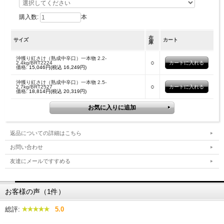
購入数:
本
在
サイズ
カート
庫
沖獲り紅さけ（熟成中辛口）一本物 2.2-
○
2.4kg/BRT2224
価格:
15,046円(税込 16,249円)
沖獲り紅さけ（熟成中辛口）一本物 2.5-
○
2.7kg/BRT2527
価格:
18,814円(税込 20,319円)
返品についての詳細はこちら
お問い合わせ
友達にメールですすめる
お客様の声（1件）
総評:
5.0