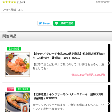
たか様
2025/06/27
いつも美味しい。
関連商品
【冷凍便】
【北のハイグレード食品2022選定商品】船上活〆時不知の
さしみ鮭づけ（醤油味） 100ｇ TDU10
【鮭専門店こだわり】ご飯にのせてづけ丼はもちろん、酒
肴としても♪
価格:2,500円(税込 2,700円)
NEW
【冷凍便】
【北海道産】キングサーモンバターステーキ 超特大1切
（輪切身）KSOB24
ガーリックバターが絡まり、ご飯のお供にはもちろん、ワ
インとの相性も良好です。