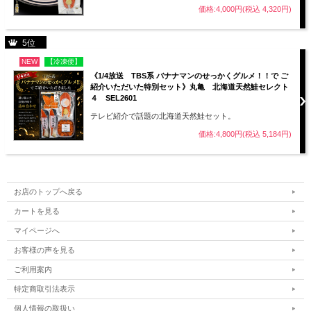
価格:4,000円(税込 4,320円)
5位
NEW
【冷凍便】
《1/4放送 TBS系 バナナマンのせっかくグルメ！！で ご
紹介いただいた特別セット》丸亀 北海道天然鮭セレクト
４ SEL2601
テレビ紹介で話題の北海道天然鮭セット。
価格:4,800円(税込 5,184円)
お店のトップへ戻る
カートを見る
マイページへ
お客様の声を見る
ご利用案内
特定商取引法表示
個人情報の取扱い