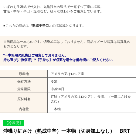
いずれも生凍結で仕入れ、丸亀独自の製法で一尾ずつ丁寧に塩蔵。
甘塩・中辛・辛口・塩引など、様々な味わいをご用意しています。
■こちらの商品は
『熟成中辛口』
の塩加減となります。
※当商品は一本ものです。切身加工はしておりません。商品イメージ写真は写真奥の
ものとなります。
*一本箱用の紙袋はご用意しておりません。
持ち運び(ご贈答用)で【手持ち】が必要な場合は備考欄にご記入ください
原産地
アメリカ又はロシア産
保存方法
冷凍
賞味期限
冷凍90日
紅鮭（アメリカ又はロシア）、食塩、（一部にさけを
原材料名
含む）
内容量
一本物
【冷凍便】
沖獲り紅さけ（熟成中辛）一本物（切身加工なし） BRT