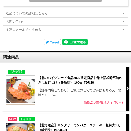
返品についての詳細はこちら
お問い合わせ
友達にメールですすめる
関連商品
【冷凍便】
【北のハイグレード食品2022選定商品】船上活〆時不知の
さしみ鮭づけ（醤油味） 100ｇ TDU10
【鮭専門店こだわり】ご飯にのせてづけ丼はもちろん、酒
肴としても♪
価格:2,500円(税込 2,700円)
NEW
【冷凍便】
【北海道産】キングサーモンバターステーキ 超特大1切
（輪切身）KSOB24