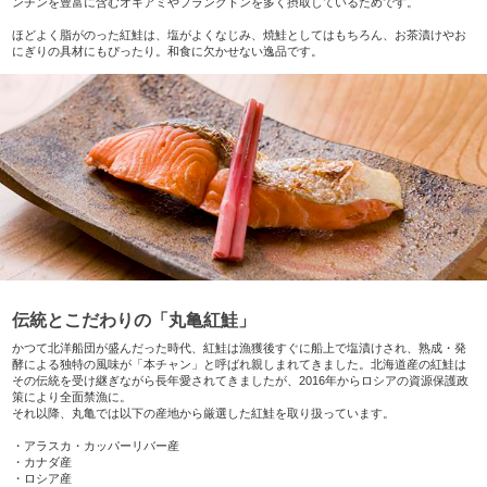
ンチンを豊富に含むオキアミやプランクトンを多く摂取しているためです。
ほどよく脂がのった紅鮭は、塩がよくなじみ、焼鮭としてはもちろん、お茶漬けやお
にぎりの具材にもぴったり。和食に欠かせない逸品です。
伝統とこだわりの「丸亀紅鮭」
かつて北洋船団が盛んだった時代、紅鮭は漁獲後すぐに船上で塩漬けされ、熟成・発
酵による独特の風味が「本チャン」と呼ばれ親しまれてきました。北海道産の紅鮭は
その伝統を受け継ぎながら長年愛されてきましたが、2016年からロシアの資源保護政
策により全面禁漁に。
それ以降、丸亀では以下の産地から厳選した紅鮭を取り扱っています。
・アラスカ・カッパーリバー産
・カナダ産
・ロシア産