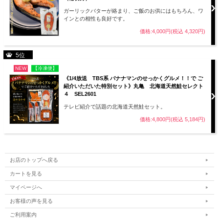
ガーリックバターが絡まり、ご飯のお供にはもちろん、ワ
インとの相性も良好です。
価格:4,000円(税込 4,320円)
5位
NEW
【冷凍便】
《1/4放送 TBS系 バナナマンのせっかくグルメ！！で ご
紹介いただいた特別セット》丸亀 北海道天然鮭セレクト
４ SEL2601
テレビ紹介で話題の北海道天然鮭セット。
価格:4,800円(税込 5,184円)
お店のトップへ戻る
カートを見る
マイページへ
お客様の声を見る
ご利用案内