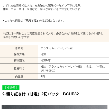
いずれも生凍結で仕入れ、丸亀独自の製法で一尾ずつ丁寧に塩蔵。
甘塩・中辛・辛口・塩引など、様々な味わいをご用意しています。
■こちらの商品は
『焼用甘塩』
の塩加減となります。
※紅鮭は一切れごとに真空包装されており、必要な分だけ解凍して使えるのが便利。
保存も手間いらずです。
原産地
アラスカカッパーリバー産
保存方法
冷凍
賞味期限
冷凍90日
紅鮭（アラスカカッパーリバー産）、食塩、（一部に
原材料名
さけを含む）
内容量
2切
【冷凍便】
沖獲り紅さけ（甘塩）2切パック BCUP82