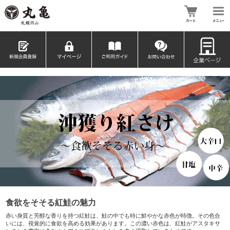
食欲をそそる紅鮭の魅力
赤い身質と芳醇な香りを持つ紅鮭は、鮭の中でも特に鮮やかな赤色が特徴。その色合
いには、視覚的に食欲を高める効果があります。この濃い赤色は、紅鮭がアスタキサ