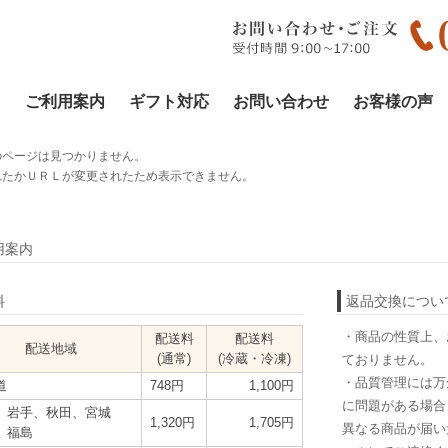
ご利用案内
ギフト対応
お問い合わせ
お客様の声
のページは見つかりません。
れたかＵＲＬが変更されたため表示できません。
用案内
料
返品交換につい
・商品の性質上、
配送料
配送料
配送地域
(通常)
(冷蔵・冷凍)
ておりません。
・品質管理には万
道
748円
1,100円
に問題がある場合
、岩手、秋田、宮城
1,320円
1,705円
異なる商品が届い
、福島