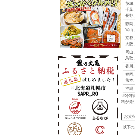
茨城
千葉
長野
静岡
富山
京都
大阪
岡山
鳥取
香川
福岡
熊本
沖縄
※冷凍
料が発
お支
以下の