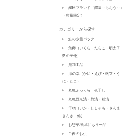
羅臼ブランド『羅皇～らおう～』
（数量限定）
カテゴリーから探す
鮭の少量パック
魚卵（いくら・たらこ・明太子・
数の子他）
鮭加工品
海の幸（かに・えび・帆立・う
に・たこ）
丸亀ふっくら一夜干し
丸亀西京漬・麹漬・粕漬
干物（いか・ししゃも・さんま・
きんき 他）
お惣菜/食卓にもう一品
ご飯のお供