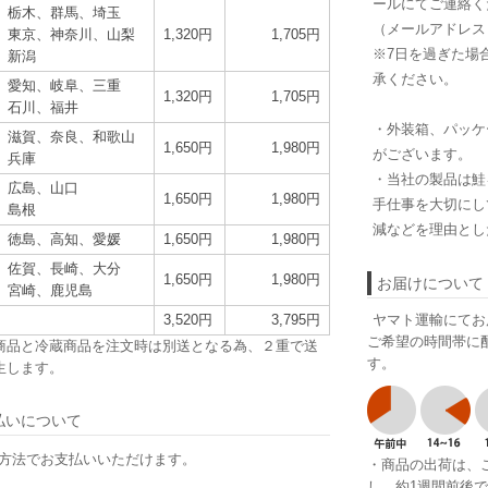
ールにてご連絡く
、栃木、群馬、埼玉
（メールアドレス：in
、東京、神奈川、山梨
1,320円
1,705円
※7日を過ぎた場
、新潟
承ください。
、愛知、岐阜、三重
1,320円
1,705円
、石川、福井
・外装箱、パッケ
、滋賀、奈良、和歌山
1,650円
1,980円
がございます。
、兵庫
・当社の製品は鮭
、広島、山口
1,650円
1,980円
手仕事を大切にし
、島根
減などを理由とし
、徳島、高知、愛媛
1,650円
1,980円
、佐賀、長崎、大分
1,650円
1,980円
お届けについて
、宮崎、鹿児島
3,520円
3,795円
ヤマト運輸にてお
ご希望の時間帯に
商品と冷蔵商品を注文時は別送となる為、２重で送
す。
生します。
払いについて
方法でお支払いいただけます。
・商品の出荷は、
し、約1週間前後