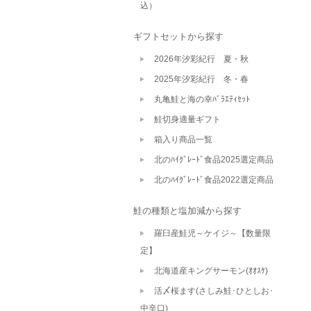
込）
ギフトセットから探す
2026年汐彩紀行 夏・秋
2025年汐彩紀行 冬・春
丸亀鮭と海の幸ﾊﾞﾗｴﾃｨｾｯﾄ
鮭切身適量ギフト
箱入り商品一覧
北のﾊｲｸﾞﾚｰﾄﾞ食品2025選定商品
北のﾊｲｸﾞﾚｰﾄﾞ食品2022選定商品
鮭の種類と塩加減から探す
羅臼産鮭児～ケイジ～【数量限
定】
北海道産キングサーモン(ｵｵｽｹ)
活〆桜ます(さしみ鮭･ひとしお･
中辛口)