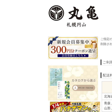
ご指定
削除さ
ご利
配送
北海
青森
山形