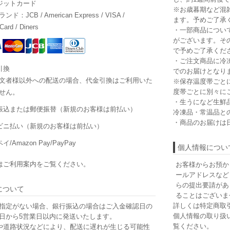
ジットカード
※お歳暮期など混
ド：JCB / American Express / VISA /
ます。予めご了承
Card / Diners
・一部商品につい
がございます。そ
で予めご了承くだ
・ご注文商品に冷
引換
でのお届けとなり
文者様以外への配送の場合、代金引換はご利用いた
※保存温度帯ごと
度帯ごとに別々に
せん。
・生うになど生鮮
振込または郵便振替（新規のお客様は前払い）
冷凍品・常温品と
・商品のお届けは
ビニ払い（新規のお客様は前払い）
イ/Amazon Pay/PayPay
個人情報につい
は
ご利用案内
をご覧ください。
お客様からお預か
ールアドレスなど
らの提出要請があ
について
ることはございま
詳しくは
特定商取
指定がない場合、銀行振込の場合はご入金確認日の
個人情報の取り扱
日から5営業日以内に発送いたします。
覧ください。
や道路状況などにより、配送に遅れが生じる可能性