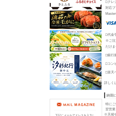
□クレ
対応ブラン
Master
□代金
※ご注
だけま
□銀行
□コン
□楽天ペ
詳しく
納期
特にご
翌営業
※天候
下記にメールアドレスを入力し