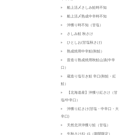
船上活〆さしみ鮭時不知
船上活〆熟成中辛時不知
沖獲り時不知（甘塩）
さしみ鮭 秋さけ
ひとしお(甘塩秋さけ)
熟成焼用中辛鮭(秋鮭）
昔造り熟成焼用秋鮭山漬(中辛
口）
蔵造り塩引き鮭 辛口(秋鮭・紅
鮭）
【北海道産】沖獲り紅さけ（甘
塩/中辛口）
沖獲り紅さけ(甘塩・中辛口・大
辛口)
天然北洋沖獲り鮭（甘塩）
生秋さけｵｽ･ﾒｽ（期間限定）