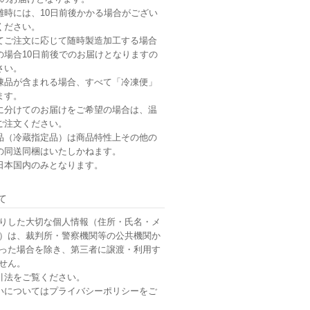
雑時には、10日前後かかる場合がござい
ください。
てご注文に応じて随時製造加工する場合
の場合10日前後でのお届けとなりますの
さい。
凍品が含まれる場合、すべて「冷凍便」
ます。
に分けてのお届けをご希望の場合は、温
ご注文ください。
品（冷蔵指定品）は商品特性上その他の
の同送同梱はいたしかねます。
日本国内のみとなります。
て
りした大切な個人情報（住所・氏名・メ
）は、裁判所・警察機関等の公共機関か
った場合を除き、第三者に譲渡・利用す
せん。
引法
をご覧ください。
いについては
プライバシーポリシー
をご