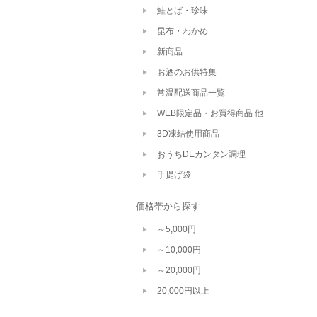
鮭とば・珍味
昆布・わかめ
新商品
お酒のお供特集
常温配送商品一覧
WEB限定品・お買得商品 他
3D凍結使用商品
おうちDEカンタン調理
手提げ袋
価格帯から探す
～5,000円
～10,000円
～20,000円
20,000円以上