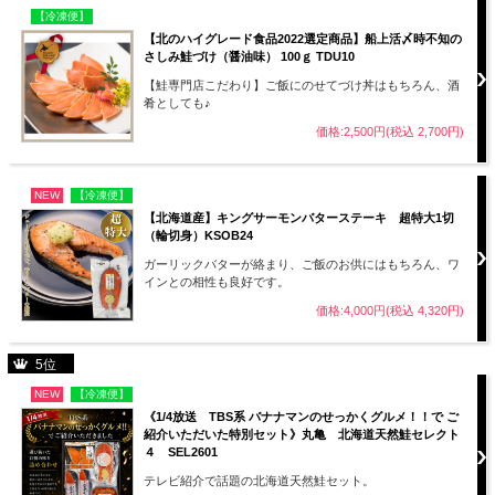
【冷凍便】
【北のハイグレード食品2022選定商品】船上活〆時不知の
さしみ鮭づけ（醤油味） 100ｇ TDU10
【鮭専門店こだわり】ご飯にのせてづけ丼はもちろん、酒
肴としても♪
価格:2,500円(税込 2,700円)
NEW
【冷凍便】
【北海道産】キングサーモンバターステーキ 超特大1切
（輪切身）KSOB24
ガーリックバターが絡まり、ご飯のお供にはもちろん、ワ
インとの相性も良好です。
価格:4,000円(税込 4,320円)
5位
NEW
【冷凍便】
《1/4放送 TBS系 バナナマンのせっかくグルメ！！で ご
紹介いただいた特別セット》丸亀 北海道天然鮭セレクト
４ SEL2601
テレビ紹介で話題の北海道天然鮭セット。