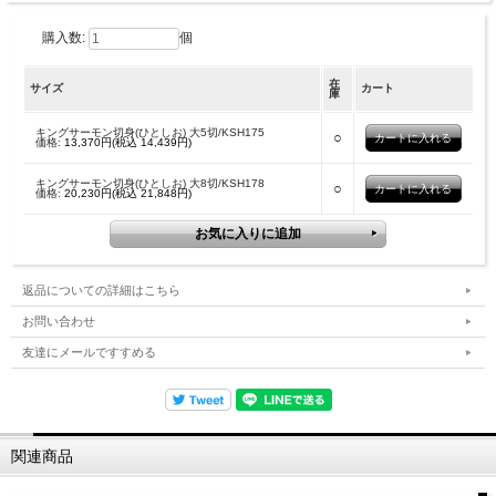
購入数:
個
在
サイズ
カート
庫
キングサーモン切身(ひとしお) 大5切/KSH175
○
価格:
13,370円(税込 14,439円)
キングサーモン切身(ひとしお) 大8切/KSH178
○
価格:
20,230円(税込 21,848円)
返品についての詳細はこちら
お問い合わせ
友達にメールですすめる
関連商品