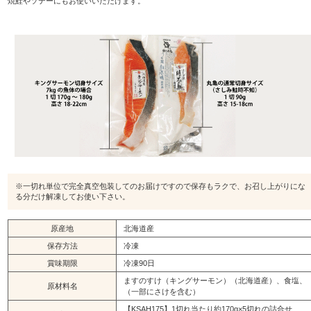
焼鮭やソテーにもお使いいただけます。
※一切れ単位で完全真空包装してのお届けですので保存もラクで、お召し上がりにな
る分だけ解凍してお使い下さい。
原産地
北海道産
保存方法
冷凍
賞味期限
冷凍90日
ますのすけ（キングサーモン）（北海道産）、食塩、
原材料名
（一部にさけを含む）
【KSAH175】1切れ当たり約170g×5切れの詰合せ