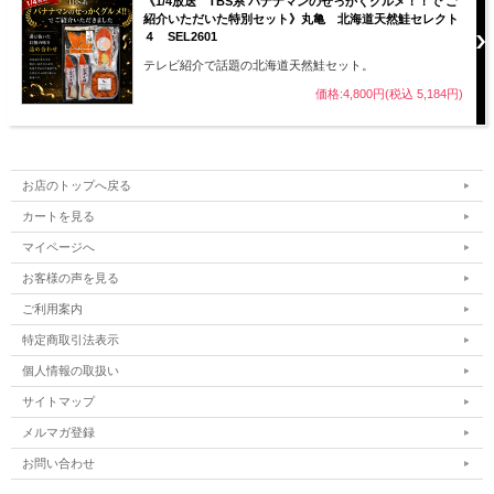
《1/4放送 TBS系 バナナマンのせっかくグルメ！！で ご
紹介いただいた特別セット》丸亀 北海道天然鮭セレクト
４ SEL2601
テレビ紹介で話題の北海道天然鮭セット。
価格:4,800円(税込 5,184円)
お店のトップへ戻る
カートを見る
マイページへ
お客様の声を見る
ご利用案内
特定商取引法表示
個人情報の取扱い
サイトマップ
メルマガ登録
お問い合わせ