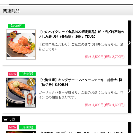
関連商品
【冷凍便】
【北のハイグレード食品2022選定商品】船上活〆時不知の
さしみ鮭づけ（醤油味） 100ｇ TDU10
【鮭専門店こだわり】ご飯にのせてづけ丼はもちろん、酒
肴としても♪
価格:2,500円(税込 2,700円)
NEW
【冷凍便】
【北海道産】キングサーモンバターステーキ 超特大1切
（輪切身）KSOB24
ガーリックバターが絡まり、ご飯のお供にはもちろん、ワ
インとの相性も良好です。
価格:4,000円(税込 4,320円)
5位
NEW
【冷凍便】