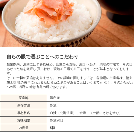
自らの眼で選ぶことへのこだわり
創業以来、漁期には旬を見極め、店主自ら直接、漁場 へ赴き、現地の市場で、その日
あがった鮭を厳選し 買い付け、現地加工場で加工を行うことが基本となっておりま
す。
そこに一切の妥協はありません。 その調達に関しましては、各漁場の生産者様、協力
加工場 様の長年にわたるたゆまぬご尽力があることはいうまでも なく、そのかたがた
への深い感謝の念は丸亀の礎であります。
原産地
羅臼産
保存方法
冷凍
原材料名
白鮭（北海道産）、食塩、（一部にさけを含む）
賞味期限
冷凍90日
内容量
5切