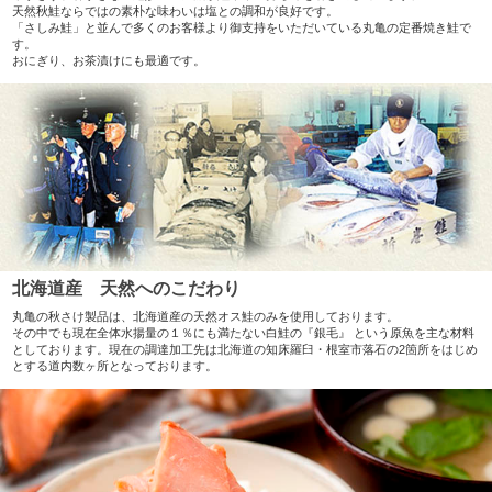
天然秋鮭ならではの素朴な味わいは塩との調和が良好です。
「さしみ鮭」と並んで多くのお客様より御支持をいただいている丸亀の定番焼き鮭で
す。
おにぎり、お茶漬けにも最適です。
北海道産 天然へのこだわり
丸亀の秋さけ製品は、北海道産の天然オス鮭のみを使用しております。
その中でも現在全体水揚量の１％にも満たない白鮭の『銀毛』 という原魚を主な材料
としております。現在の調達加工先は北海道の知床羅臼・根室市落石の2箇所をはじめ
とする道内数ヶ所となっております。