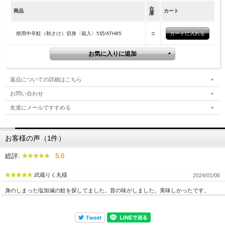
在
商品
カート
庫
○
焼用中辛鮭（秋さけ）切身〈箱入〉5切/ATH85
返品についての詳細はこちら
お問い合わせ
友達にメールですすめる
お客様の声（1件）
総評:
5.0
武蔵りく丸様
2024/01/06
身のしまった塩加減の鮭を探してました。昔の味がしました。美味しかったです。