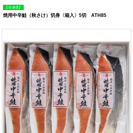
【冷凍便】
焼用中辛鮭（秋さけ）切身〈箱入〉5切 ATH85