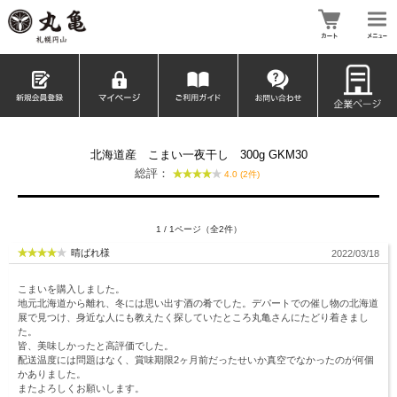
北海道産 こまい一夜干し 300g GKM30
総評：
4.0 (2件)
1 / 1ページ（全2件）
晴ばれ様
2022/03/18
こまいを購入しました。
地元北海道から離れ、冬には思い出す酒の肴でした。デパートでの催し物の北海道
展で見つけ、身近な人にも教えたく探していたところ丸亀さんにたどり着きまし
た。
皆、美味しかったと高評価でした。
配送温度には問題はなく、賞味期限2ヶ月前だったせいか真空でなかったのが何個
かありました。
またよろしくお願いします。