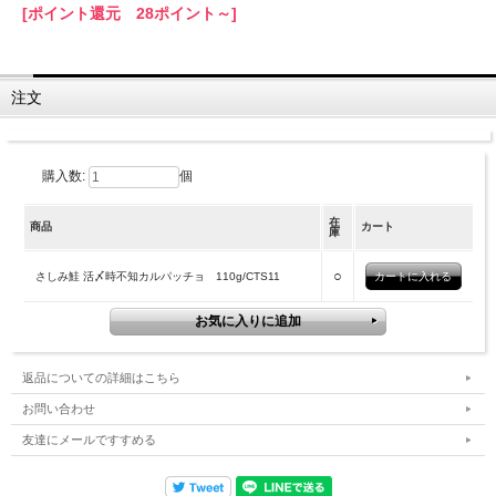
[ポイント還元 28ポイント～]
注文
購入数:
個
在
商品
カート
庫
○
さしみ鮭 活〆時不知カルパッチョ 110g/CTS11
返品についての詳細はこちら
お問い合わせ
友達にメールですすめる