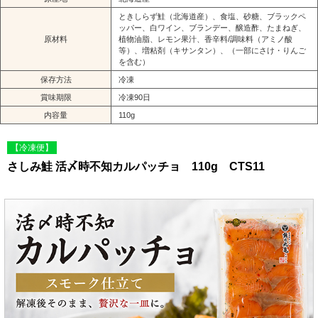
ときしらず鮭（北海道産）、食塩、砂糖、ブラックペ
ッパー、白ワイン、ブランデー、醸造酢、たまねぎ、
原材料
植物油脂、レモン果汁、香辛料/調味料（アミノ酸
等）、増粘剤（キサンタン）、（一部にさけ・りんご
を含む）
保存方法
冷凍
賞味期限
冷凍90日
内容量
110g
【冷凍便】
さしみ鮭 活〆時不知カルパッチョ 110g CTS11