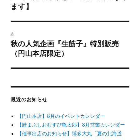
投
ます】
ビ
稿:
ゲ
次
ー
秋の人気企画『生筋子』特別販売
次
シ
の
（円山本店限定）
投
ョ
稿:
ン
最近のお知らせ
【円山本店】8月のイベントカレンダー
【鮭まぶしおむすび亀太郎】8月営業カレンダー
【催事出店のお知らせ】博多大丸「夏の北海道