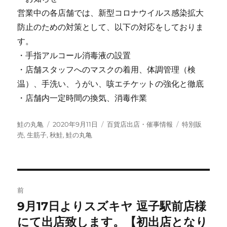
営業中の各店舗では、新型コロナウイルス感染拡大
防止のための対策として、以下の対応をしておりま
す。
・手指アルコール消毒液の設置
・店舗スタッフへのマスクの着用、体調管理（検
温）、手洗い、うがい、咳エチケットの強化と徹底
・店舗内一定時間の換気、消毒作業
投
投
カ
タ
鮭の丸亀
2020年9月11日
百貨店出店・催事情報
特別販
稿
稿
テ
グ
売
,
生筋子
,
秋鮭
,
鮭の丸亀
者
日:
ゴ
リ
ー
投
前
稿
9月17日よりスズキヤ 逗子駅前店様
前
の
にて出店致します。【初出店となり
ナ