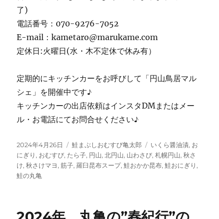
了)
電話番号：070-9276-7052
E-mail：kametaro@marukame.com
定休日:火曜日(水・木不定休で休み有）
定期的にキッチンカーをお呼びして「円山鳥居マル
シェ」を開催中です♪
キッチンカーの出店依頼はインスタDMまたはメー
ル・お電話にてお問合せください♪
投
カ
タ
2024年4月26日
鮭まぶしおむすび亀太郎
いくら醤油漬
,
お
稿
テ
グ
にぎり
,
おむすび
,
たら子
,
円山
,
北円山
,
山わさび
,
札幌円山
,
秋さ
日:
ゴ
け
,
秋さけマヨ
,
筋子
,
羅臼昆布スープ
,
鮭おかか昆布
,
鮭おにぎり
,
リ
鮭の丸亀
ー
2024年 丸亀の”春紀行”の