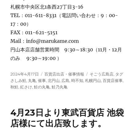
札幌市中央区北1条西27丁目3-16
TEL：011-611-8331（電話問い合わせ：9：00-
17：00）
FAX：011-621-5151
Mail：info@marukame.com
円山本店店舗営業時間 9:30～18:30（11月・12月
のみ 9:30～19:00 ）
投
カ
タ
2024年4月17日
百貨店出店・催事情報
そごう広島店
,
タグ
稿
テ
グ
さしみ鮭
,
丸亀
,
催事
,
北円山
,
広島
,
時不知
,
札幌円山
,
百貨店催事
,
日:
ゴ
秋鮭
,
紅さけ
,
鮭の丸亀
,
鮭乃丸亀
リ
ー
4月23日より東武百貨店 池袋
店様にて出店致します。