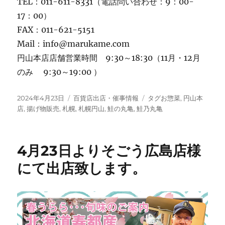
TEL：011-611-8331（電話問い合わせ：9：00-
17：00）
FAX：011-621-5151
Mail：info@marukame.com
円山本店店舗営業時間 9:30～18:30（11月・12月
のみ 9:30～19:00 ）
投
カ
タ
2024年4月23日
百貨店出店・催事情報
タグお惣菜
,
円山本
稿
テ
グ
店
,
揚げ物販売
,
札幌
,
札幌円山
,
鮭の丸亀
,
鮭乃丸亀
日:
ゴ
リ
ー
4月23日よりそごう広島店様
にて出店致します。