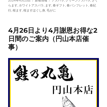
投
カ
タ
2024年4月23日
新着情報
アスパラ
,
グリーンアスパラ
,
さく
稿
テ
グ
らます
,
ホワイトアスパラ
,
ます
,
春ギフト
,
春パンフレット
,
春紀
日:
ゴ
行
,
桜ます
,
桜ますほぐし身
,
毛がに
リ
ー
4月26日より4月謝恩お得な2
日間のご案内（円山本店催
事）