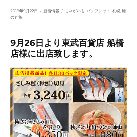
投
カ
タ
2019年9月22日
新着情報
じゃがいも
,
パンフレット
,
札幌
,
鮭
稿
テ
グ
の丸亀
日:
ゴ
リ
ー
9月26日より東武百貨店 船橋
店様に出店致します。