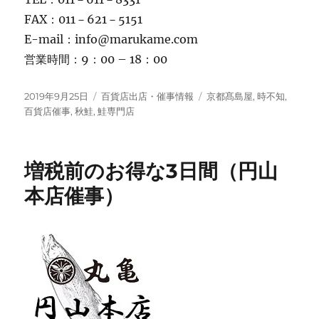
FAX：011－621－5151
E-mail：info@marukame.com
営業時間：9：00 – 18：00
投
カ
タ
2019年9月25日
百貨店出店・催事情報
京都髙島屋
,
時不知
,
稿
テ
グ
百貨店催事
,
秋鮭
,
鮭専門店
日:
ゴ
リ
ー
増税前のお得な3日間（円山
本店催事）