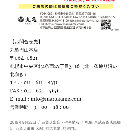
【お問合せ先】
丸亀円山本店
〒064-0821
札幌市中央区北1条西27丁目3-16（北一条通り沿い
北向き）
TEL：011－611－8331
FAX：011－621－5151
E-mail：info@marukame.com
営業時間：9：00 – 18：00
投
カ
タ
2019年9月22日
百貨店出店・催事情報
札幌
,
東武百貨店船橋
稿
テ
グ
店
,
百貨店催事
,
秋鮭
,
鮭の丸亀
,
鮭専門店