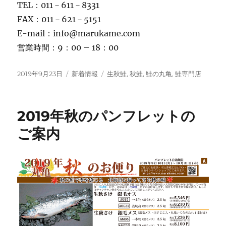
TEL：011－611－8331
FAX：011－621－5151
E-mail：info@marukame.com
営業時間：9：00 – 18：00
投
カ
タ
2019年9月23日
新着情報
生秋鮭
,
秋鮭
,
鮭の丸亀
,
鮭専門店
稿
テ
グ
日:
ゴ
リ
2019年秋のパンフレットの
ー
ご案内