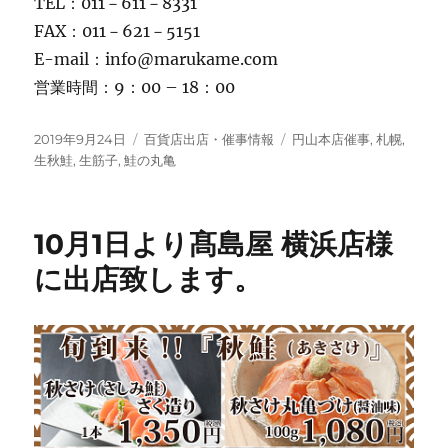
TEL：011－611－8331
FAX：011－621－5151
E-mail：info@marukame.com
営業時間：9：00 – 18：00
投
カ
タ
2019年9月24日
百貨店出店・催事情報
円山本店催事
,
札幌
,
稿
テ
グ
生秋鮭
,
生筋子
,
鮭の丸亀
日:
ゴ
リ
ー
10月1日より髙島屋 横浜店様
に出店致します。