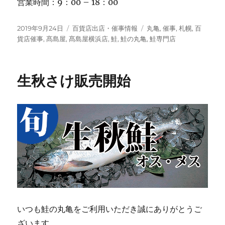
営業時間：9：00 – 18：00
投
カ
タ
2019年9月24日
百貨店出店・催事情報
丸亀
,
催事
,
札幌
,
百
稿
テ
グ
貨店催事
,
髙島屋
,
髙島屋横浜店
,
鮭
,
鮭の丸亀
,
鮭専門店
日:
ゴ
リ
ー
生秋さけ販売開始
いつも鮭の丸亀をご利用いただき誠にありがとうご
ざいます。