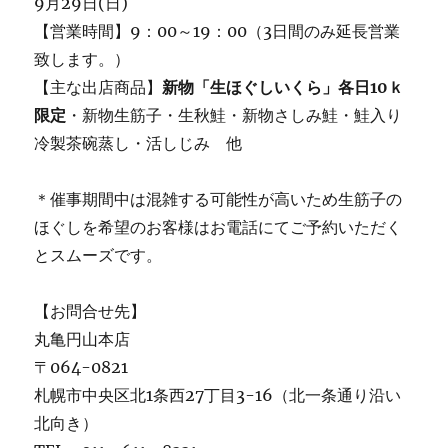
9月29日(日)
【営業時間】9：00～19：00（3日間のみ延長営業
致します。）
【主な出店商品】
新物「生ほぐしいくら」各日10ｋ
限定
・新物生筋子・生秋鮭・新物さしみ鮭・鮭入り
冷製茶碗蒸し・活しじみ 他
＊催事期間中は混雑する可能性が高いため生筋子の
ほぐしを希望のお客様はお電話にてご予約いただく
とスムーズです。
【お問合せ先】
丸亀円山本店
〒064-0821
札幌市中央区北1条西27丁目3-16（北一条通り沿い
北向き）