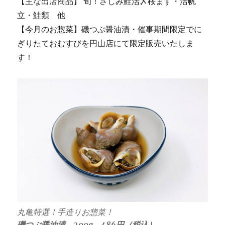
【主な出店商品】 旬！さしみ鮭活〆桜ます・活帆
立・鮭類 他
【今月のお惣菜】磯つぶ醤油漬・催事期間限定でに
ぎりたておむすびを円山店にて限定販売いたしま
す！
丸亀特選！手造りお惣菜！
磯つぶ醤油漬 200g 486円（税込）