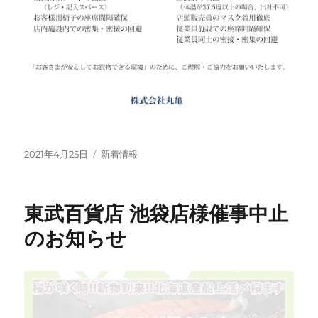
投
カ
2021年4月25日
新着情報
稿
テ
日:
ゴ
リ
東武百貨店 池袋店様催事中止
ー
のお知らせ