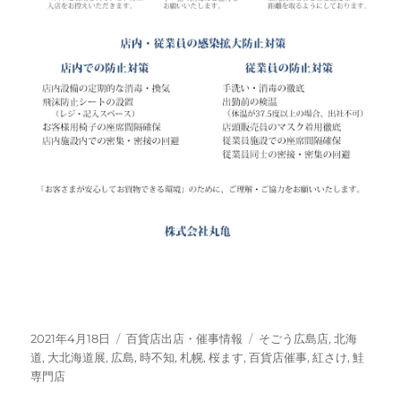
投
カ
タ
2021年4月18日
百貨店出店・催事情報
そごう広島店
,
北海
稿
テ
グ
道
,
大北海道展
,
広島
,
時不知
,
札幌
,
桜ます
,
百貨店催事
,
紅さけ
,
鮭
日:
ゴ
専門店
リ