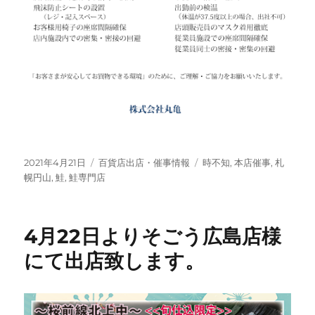
投
カ
タ
2021年4月21日
百貨店出店・催事情報
時不知
,
本店催事
,
札
稿
テ
グ
幌円山
,
鮭
,
鮭専門店
日:
ゴ
リ
ー
4月22日よりそごう広島店様
にて出店致します。