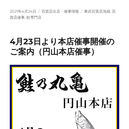
投
カ
タ
2021年4月24日
百貨店出店・催事情報
東武百貨店池袋
,
百
稿
テ
グ
貨店催事
,
鮭専門店
日:
ゴ
リ
ー
4月23日より本店催事開催の
ご案内（円山本店催事）