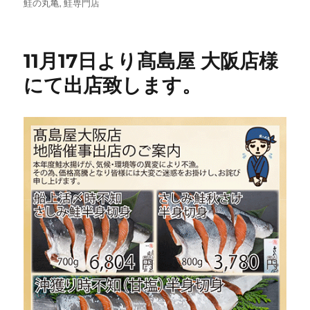
日:
ゴ
鮭の丸亀
,
鮭専門店
リ
ー
11月17日より髙島屋 大阪店様
にて出店致します。