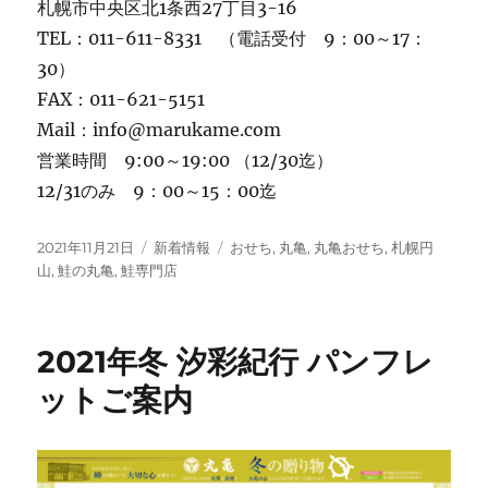
札幌市中央区北1条西27丁目3-16
TEL：011-611-8331 （電話受付 9：00～17：
30）
FAX：011-621-5151
Mail：info@marukame.com
営業時間 9:00～19:00 （12/30迄）
12/31のみ 9：00～15：00迄
投
カ
タ
2021年11月21日
新着情報
おせち
,
丸亀
,
丸亀おせち
,
札幌円
稿
テ
グ
山
,
鮭の丸亀
,
鮭専門店
日:
ゴ
リ
ー
2021年冬 汐彩紀行 パンフレ
ットご案内