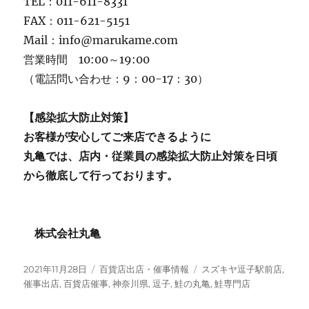
TEL：011-611-8331
FAX：011-621-5151
Mail：info@marukame.com
営業時間 10:00～19:00
（電話問い合わせ：9：00-17：30）
【感染拡大防止対策】
お客様が安心してご来店できるように
丸亀では、店内・従業員の感染拡大防止対策を日頃
から徹底して行っております。
株式会社丸亀
投
カ
タ
2021年11月28日
百貨店出店・催事情報
スズキヤ逗子駅前店
,
稿
テ
グ
催事出店
,
百貨店催事
,
神奈川県
,
逗子
,
鮭の丸亀
,
鮭専門店
日:
ゴ