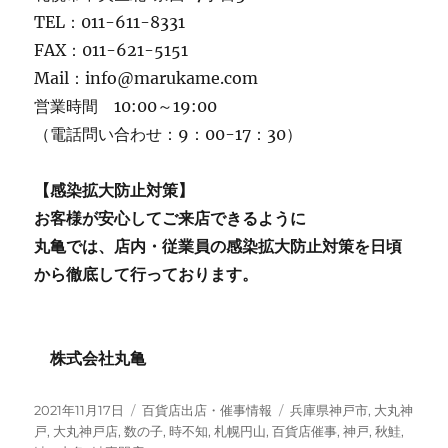
TEL：011-611-8331
FAX：011-621-5151
Mail：info@marukame.com
営業時間 10:00～19:00
（電話問い合わせ：9：00-17：30）
【感染拡大防止対策】
お客様が安心してご来店できるように
丸亀では、店内・従業員の感染拡大防止対策を日頃
から徹底して行っております。
株式会社丸亀
投
カ
タ
2021年11月17日
百貨店出店・催事情報
兵庫県神戸市
,
大丸神
稿
テ
グ
戸
,
大丸神戸店
,
数の子
,
時不知
,
札幌円山
,
百貨店催事
,
神戸
,
秋鮭
,