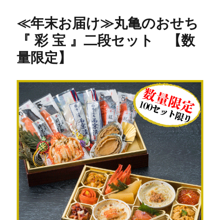
リ
ー
≪年末お届け≫丸亀のおせち
『 彩 宝 』二段セット 【数
量限定】