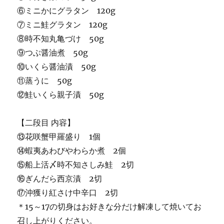
⑥ミニかにグラタン 120g
⑦ミニ鮭グラタン 120g
⑧時不知丸亀づけ 50g
⑨つぶ醤油煮 50g
⑩いくら醤油漬 50g
⑪蒸うに 50g
⑫鮭いくら親子漬 50g
【二段目 内容】
⑬花咲蟹甲羅盛り 1個
⑭蝦夷あわびやわらか煮 2個
⑮船上活〆時不知さしみ鮭 2切
⑯ぎんだら西京漬 2切
⑰沖獲り紅さけ中辛口 2切
＊15～17の切身はお好きな分だけ解凍して焼いてお
召し上がりください。