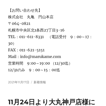
【お問い合わせ先】
株式会社 丸亀 円山本店
〒064-0821
札幌市中央区北1条西27丁目3-16
TEL：011-611-8331 （電話受付 9：00～17：
30）
FAX：011-621-5151
Mail：info@marukame.com
営業時間 9:00～19:00 （12/30迄）
12/31のみ 9：00～15：00迄
投
カ
2021年11月17日
新着情報
稿
テ
日:
ゴ
リ
11月24日より大丸神戸店様に
ー