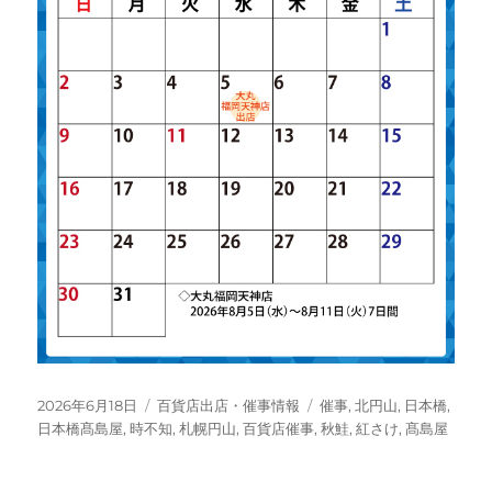
投
カ
タ
2026年6月18日
百貨店出店・催事情報
催事
,
北円山
,
日本橋
,
稿
テ
グ
日本橋髙島屋
,
時不知
,
札幌円山
,
百貨店催事
,
秋鮭
,
紅さけ
,
髙島屋
日:
ゴ
リ