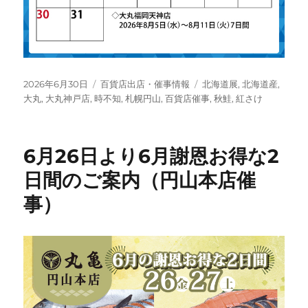
投
カ
タ
2026年6月30日
百貨店出店・催事情報
北海道展
,
北海道産
,
稿
テ
グ
大丸
,
大丸神戸店
,
時不知
,
札幌円山
,
百貨店催事
,
秋鮭
,
紅さけ
日:
ゴ
リ
ー
6月26日より6月謝恩お得な2
日間のご案内（円山本店催
事）