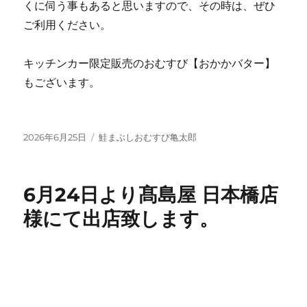
くに伺う事もあると思いますので、その時は、ぜひ
ご利用ください。
キッチンカー限定販売のおむすび【おかかバター】
もございます。
投
カ
2026年6月25日
鮭まぶしおむすび亀太郎
稿
テ
日:
ゴ
リ
6月24日より髙島屋 日本橋店
ー
様にて出店致します。