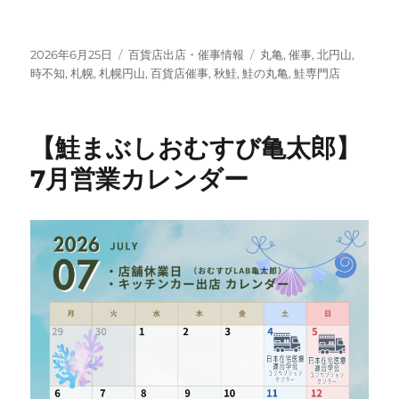
投
カ
タ
2026年6月25日
百貨店出店・催事情報
丸亀
,
催事
,
北円山
,
稿
テ
グ
時不知
,
札幌
,
札幌円山
,
百貨店催事
,
秋鮭
,
鮭の丸亀
,
鮭専門店
日:
ゴ
リ
ー
【鮭まぶしおむすび亀太郎】
7月営業カレンダー