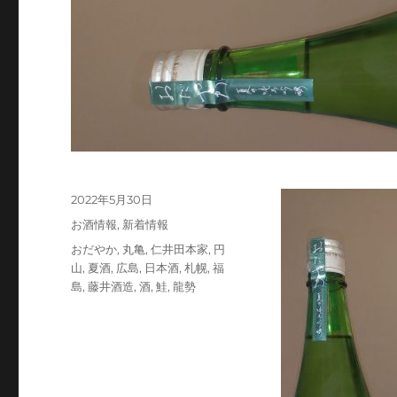
投
2022年5月30日
稿
カ
お酒情報
,
新着情報
日:
テ
タ
おだやか
,
丸亀
,
仁井田本家
,
円
ゴ
グ
山
,
夏酒
,
広島
,
日本酒
,
札幌
,
福
リ
島
,
藤井酒造
,
酒
,
鮭
,
龍勢
ー