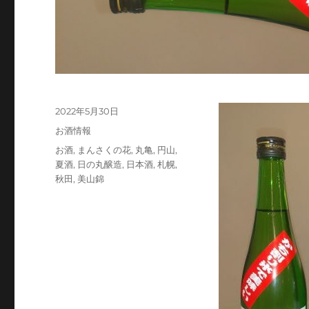
投
2022年5月30日
稿
カ
お酒情報
日:
テ
タ
お酒
,
まんさくの花
,
丸亀
,
円山
,
ゴ
グ
夏酒
,
日の丸醸造
,
日本酒
,
札幌
,
リ
秋田
,
美山錦
ー