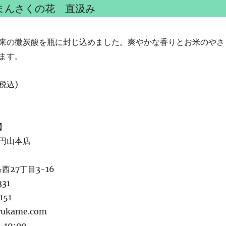
まんさくの花 直汲み
来の微炭酸を瓶に封じ込めました。爽やかな香りとお米のやさ
ます。
(税込)
】
円山本店
西27丁目3-16
331
151
rukame.com
19:00