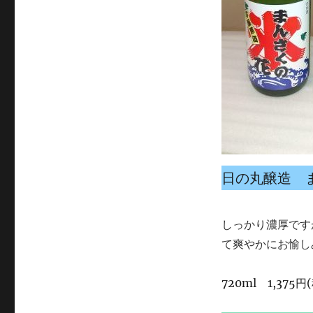
日の丸醸造 
しっかり濃厚です
て爽やかにお愉し
720ml 1,375円