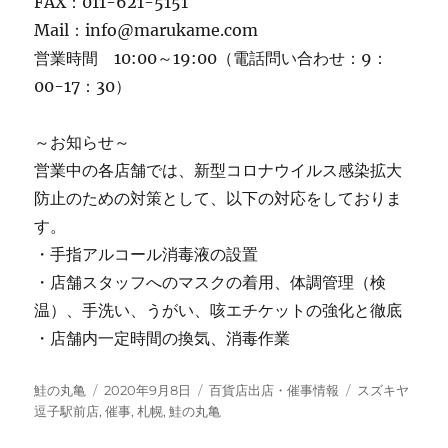
FAX：011-621-5151
Mail：info@marukame.com
営業時間 10:00～19:00（電話問い合わせ：9：
00-17：30）
～お知らせ～
営業中の各店舗では、新型コロナウイルス感染拡大
防止のための対策として、以下の対応をしておりま
す。
・手指アルコール消毒液の設置
・店舗スタッフへのマスクの着用、体調管理（検
温）、手洗い、うがい、咳エチケットの強化と徹底
・店舗内一定時間の換気、消毒作業
投
投
カ
タ
鮭の丸亀
2020年9月8日
百貨店出店・催事情報
スズキヤ
稿
稿
テ
グ
逗子駅前店
,
催事
,
札幌
,
鮭の丸亀
者
日:
ゴ