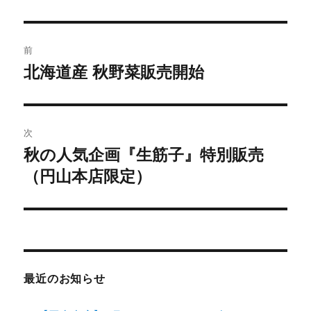
リ
ー
投
前
稿
北海道産 秋野菜販売開始
前
の
ナ
投
ビ
稿:
次
ゲ
秋の人気企画『生筋子』特別販売
次
の
（円山本店限定）
ー
投
シ
稿:
ョ
ン
最近のお知らせ