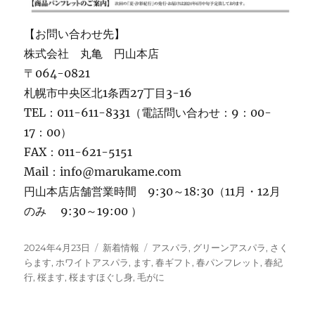
【お問い合わせ先】
株式会社 丸亀 円山本店
〒064-0821
札幌市中央区北1条西27丁目3-16
TEL：011-611-8331（電話問い合わせ：9：00-
17：00）
FAX：011-621-5151
Mail：info@marukame.com
円山本店店舗営業時間 9:30～18:30（11月・12月
のみ 9:30～19:00 ）
投
カ
タ
2024年4月23日
新着情報
アスパラ
,
グリーンアスパラ
,
さく
稿
テ
グ
らます
,
ホワイトアスパラ
,
ます
,
春ギフト
,
春パンフレット
,
春紀
日:
ゴ
行
,
桜ます
,
桜ますほぐし身
,
毛がに
リ
ー