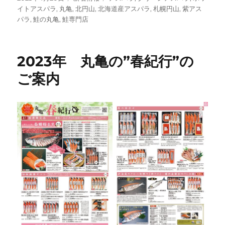
稿
テ
グ
イトアスパラ
,
丸亀
,
北円山
,
北海道産アスパラ
,
札幌円山
,
紫アス
日:
ゴ
パラ
,
鮭の丸亀
,
鮭専門店
リ
ー
2023年 丸亀の”春紀行”の
ご案内