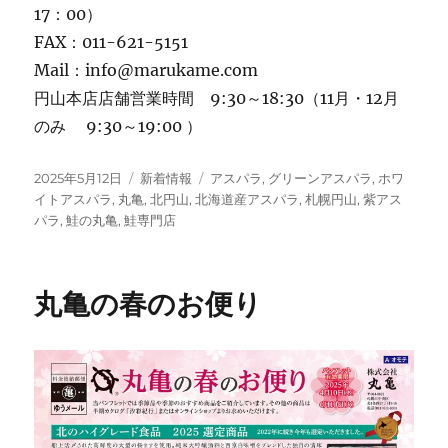
17：00）
FAX：011-621-5151
Mail：info@marukame.com
円山本店店舗営業時間 9:30～18:30（11月・12月
のみ 9:30～19:00 ）
投
カ
タ
2025年5月12日
新着情報
アスパラ
,
グリーンアスパラ
,
ホワ
稿
テ
グ
イトアスパラ
,
丸亀
,
北円山
,
北海道産アスパラ
,
札幌円山
,
紫アス
日:
ゴ
パラ
,
鮭の丸亀
,
鮭専門店
リ
ー
丸亀の春のお便り