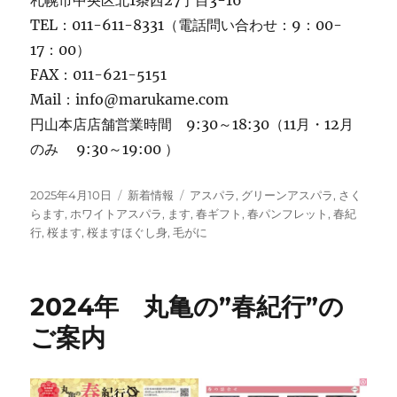
TEL：011-611-8331（電話問い合わせ：9：00-
17：00）
FAX：011-621-5151
Mail：info@marukame.com
円山本店店舗営業時間 9:30～18:30（11月・12月
のみ 9:30～19:00 ）
投
カ
タ
2025年4月10日
新着情報
アスパラ
,
グリーンアスパラ
,
さく
稿
テ
グ
らます
,
ホワイトアスパラ
,
ます
,
春ギフト
,
春パンフレット
,
春紀
日:
ゴ
行
,
桜ます
,
桜ますほぐし身
,
毛がに
リ
ー
2024年 丸亀の”春紀行”の
ご案内