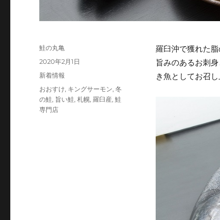
投
鮭の丸亀
羅臼沖で獲れた脂
稿
投
2020年2月1日
旨みのあるお刺身
者
稿
カ
新着情報
き魚としてお召し
日:
テ
タ
おおすけ
,
キングサーモン
,
冬
ゴ
グ
の鮭
,
旨い鮭
,
札幌
,
羅臼産
,
鮭
リ
専門店
ー