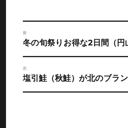
投
前
稿
冬の旬祭りお得な2日間（円
前
の
ナ
投
ビ
稿:
次
ゲ
塩引鮭（秋鮭）が北のブラ
次
の
ー
投
シ
稿:
ョ
ン