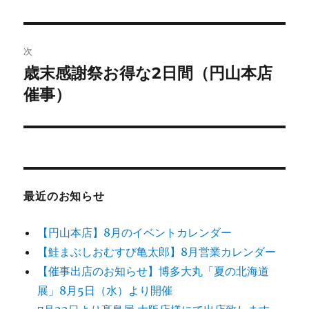
投
ビ
稿:
ゲ
次
歳末感謝祭お得な2日間（円山本店
次
ー
の
催事）
シ
投
稿:
ョ
ン
最近のお知らせ
【円山本店】8月のイベントカレンダー
【鮭まぶしおむすび亀太郎】8月営業カレンダー
【催事出店のお知らせ】博多大丸「夏の北海道
展」8月5日（水）より開催