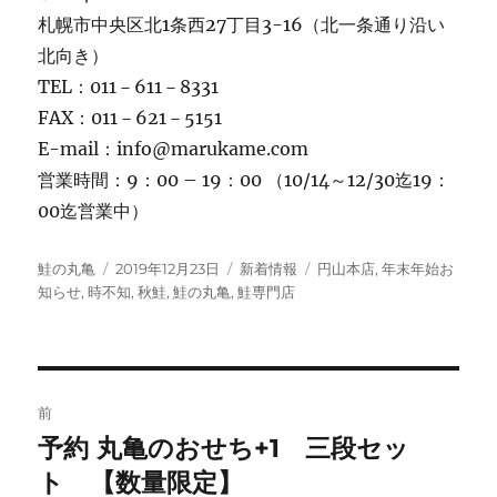
札幌市中央区北1条西27丁目3-16（北一条通り沿い
北向き）
TEL：011－611－8331
FAX：011－621－5151
E-mail：info@marukame.com
営業時間：9：00 – 19：00 （10/14～12/30迄19：
00迄営業中）
投
投
カ
タ
鮭の丸亀
2019年12月23日
新着情報
円山本店
,
年末年始お
稿
稿
テ
グ
知らせ
,
時不知
,
秋鮭
,
鮭の丸亀
,
鮭専門店
者
日:
ゴ
リ
ー
投
前
稿
予約 丸亀のおせち+1 三段セッ
前
の
ト 【数量限定】
ナ