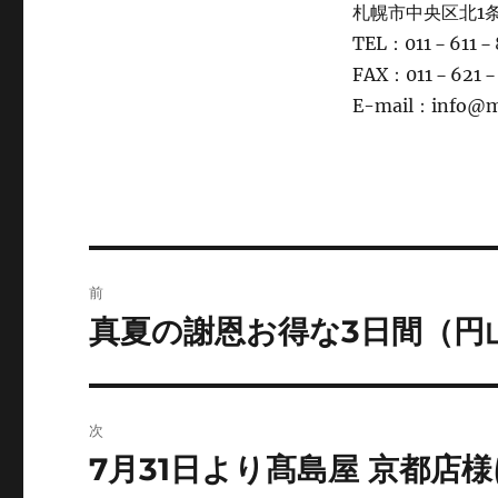
札幌市中央区北1条
TEL：011－611－
FAX：011－621－
E-mail：info@
投
前
稿
真夏の謝恩お得な3日間（円
前
の
ナ
投
ビ
稿:
次
ゲ
7月31日より髙島屋 京都店
次
の