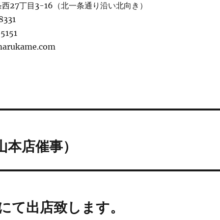
西27丁目3-16（北一条通り沿い北向き）
8331
5151
marukame.com
山本店催事）
様にて出店致します。