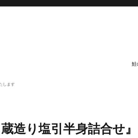
鮭
たします
 蔵造り塩引半身詰合せ』