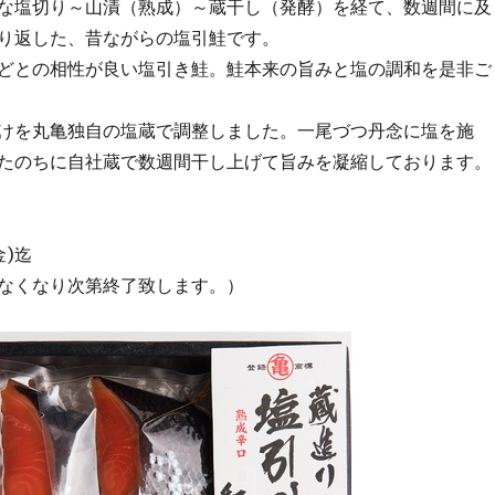
な塩切り～山漬（熟成）～蔵干し（発酵）を経て、数週間に及
り返した、昔ながらの塩引鮭です。
どとの相性が良い塩引き鮭。鮭本来の旨みと塩の調和を是非ご
けを丸亀独自の塩蔵で調整しました。一尾づつ丹念に塩を施
たのちに自社蔵で数週間干し上げて旨みを凝縮しております。
金)迄
なくなり次第終了致します。）