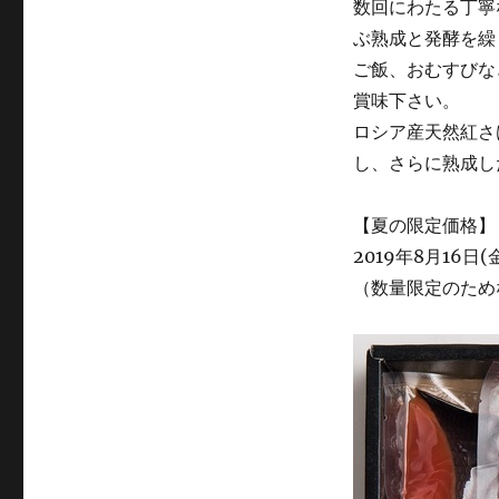
数回にわたる丁寧
ぶ熟成と発酵を繰
ご飯、おむすびな
賞味下さい。
ロシア産天然紅さ
し、さらに熟成し
【夏の限定価格】
2019年8月16日(
（数量限定のため