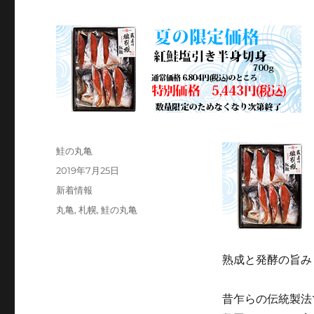
投
鮭の丸亀
稿
投
2019年7月25日
者
稿
カ
新着情報
日:
テ
タ
丸亀
,
札幌
,
鮭の丸亀
ゴ
グ
リ
ー
熟成と発酵の旨み
昔乍らの伝統製法