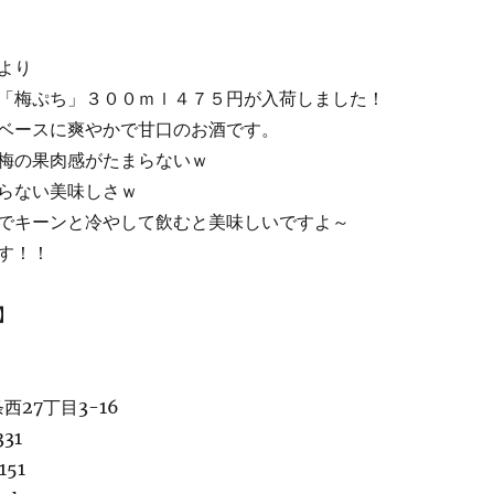
より
「梅ぷち」３００ｍｌ４７５円が入荷しました！
ベースに爽やかで甘口のお酒です。
梅の果肉感がたまらないｗ
らない美味しさｗ
でキーンと冷やして飲むと美味しいですよ～
す！！
】
西27丁目3-16
331
151