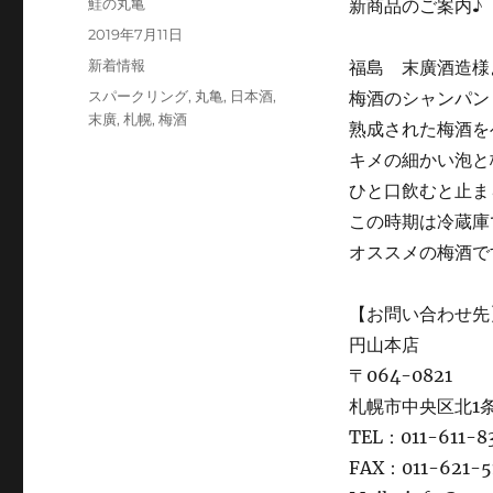
投
鮭の丸亀
新商品のご案内♪
稿
投
2019年7月11日
者
稿
カ
新着情報
福島 末廣酒造様
日:
テ
タ
スパークリング
,
丸亀
,
日本酒
,
梅酒のシャンパン
ゴ
グ
末廣
,
札幌
,
梅酒
熟成された梅酒を
リ
ー
キメの細かい泡と
ひと口飲むと止ま
この時期は冷蔵庫
オススメの梅酒で
【お問い合わせ先
円山本店
〒064-0821
札幌市中央区北1条
TEL：011-611-8
FAX：011-621-5