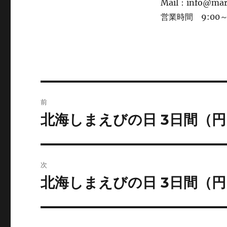
Mail：info@ma
営業時間 9:00～1
投
前
稿
北海しまえびの日 3日間（
前
の
ナ
投
ビ
稿:
次
ゲ
北海しまえびの日 3日間（
次
の
ー
投
シ
稿: