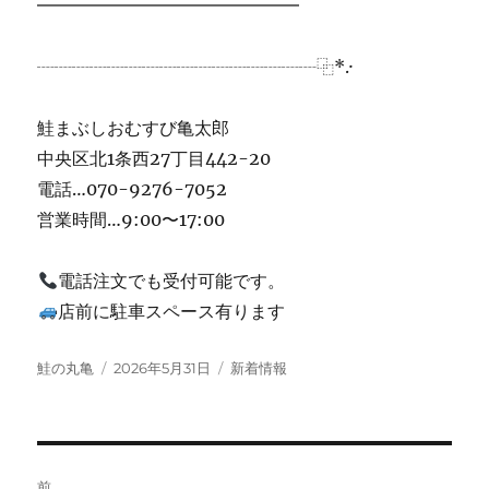
━━━━━━━━━━━━━━━
┈┈┈┈┈┈┈┈┈┈┈┈┈┈┈┈⿻*.·
鮭まぶしおむすび亀太郎
中央区北1条西27丁目442-20
電話…070-9276-7052
営業時間…9:00〜17:00
電話注文でも受付可能です。
店前に駐車スペース有ります
投
投
カ
鮭の丸亀
2026年5月31日
新着情報
稿
稿
テ
者
日:
ゴ
リ
ー
投
前