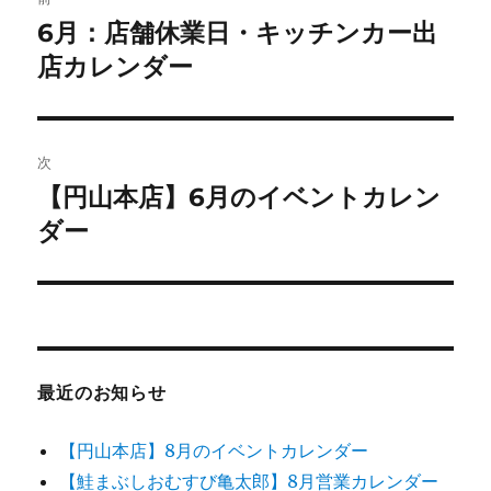
稿
6月：店舗休業日・キッチンカー出
前
の
店カレンダー
ナ
投
ビ
稿:
ゲ
次
【円山本店】6月のイベントカレン
次
ー
の
ダー
シ
投
稿:
ョ
ン
最近のお知らせ
【円山本店】8月のイベントカレンダー
【鮭まぶしおむすび亀太郎】8月営業カレンダー