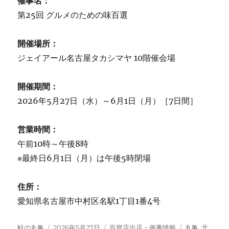
催事名：
第25回 グルメのための味百選
開催場所：
ジェイアール名古屋タカシマヤ 10階催会場
開催期間：
2026年5月27日（水）～6月1日（月）［7日間］
営業時間：
午前10時～午後8時
※最終日6月1日（月）は午後5時閉場
住所：
愛知県名古屋市中村区名駅1丁目1番4号
投
投
カ
タ
鮭の丸亀
2026年5月27日
百貨店出店・催事情報
丸亀
,
北