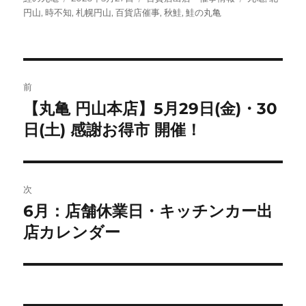
稿
稿
テ
グ
円山
,
時不知
,
札幌円山
,
百貨店催事
,
秋鮭
,
鮭の丸亀
者
日:
ゴ
リ
ー
投
前
稿
【丸亀 円山本店】5月29日(金)・30
前
の
日(土) 感謝お得市 開催！
ナ
投
ビ
稿:
ゲ
次
6月：店舗休業日・キッチンカー出
次
ー
の
店カレンダー
シ
投
稿:
ョ
ン