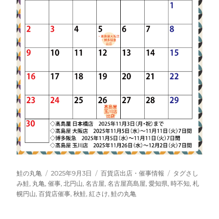
投
投
カ
タ
鮭の丸亀
2025年9月3日
百貨店出店・催事情報
タグさし
稿
稿
テ
グ
み鮭
,
丸亀
,
催事
,
北円山
,
名古屋
,
名古屋髙島屋
,
愛知県
,
時不知
,
札
者
日:
ゴ
幌円山
,
百貨店催事
,
秋鮭
,
紅さけ
,
鮭の丸亀
リ
ー