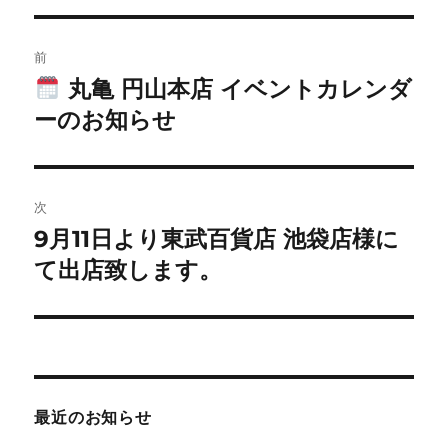
投
前
稿
丸亀 円山本店 イベントカレンダ
前
の
ーのお知らせ
ナ
投
ビ
稿:
ゲ
次
9月11日より東武百貨店 池袋店様に
次
ー
の
て出店致します。
シ
投
稿:
ョ
ン
最近のお知らせ