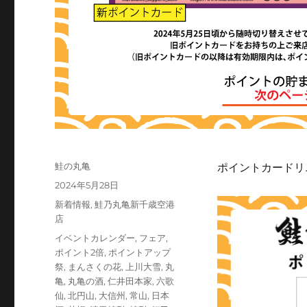
投
鮭の丸亀
ポイントカードリ
稿
投
2024年5月28日
者
稿
カ
新着情報
,
鮭乃丸亀新千歳空港
日:
テ
店
ゴ
タ
イベントカレンダー
,
フェア
,
リ
グ
ポイント2倍
,
ポイントアップ
ー
祭
,
まんさくの花
,
上川大雪
,
丸
亀
,
丸亀の酒
,
仁井田本家
,
六歌
仙
,
北円山
,
大信州
,
常山
,
日本