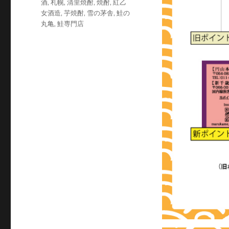
酒
,
札幌
,
清里焼酎
,
焼酎
,
紅乙
女酒造
,
芋焼酎
,
雪の茅舎
,
鮭の
丸亀
,
鮭専門店