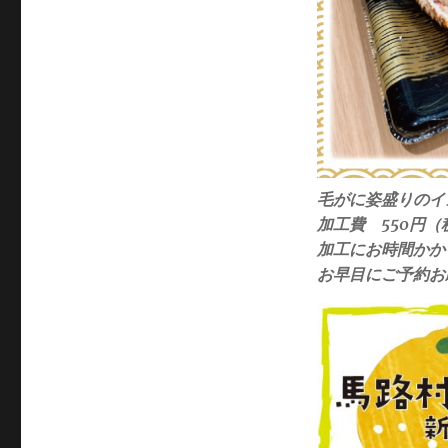
毛がに姿盛りのイ
加工費 550円（
加工にお時間かか
お早目にご予約お