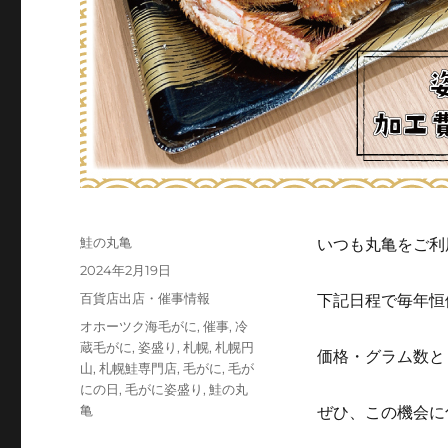
投
鮭の丸亀
いつも丸亀をご利
稿
投
2024年2月19日
者
稿
カ
百貨店出店・催事情報
下記日程で毎年恒
日:
テ
タ
オホーツク海毛がに
,
催事
,
冷
ゴ
グ
蔵毛がに
,
姿盛り
,
札幌
,
札幌円
価格・グラム数と
リ
山
,
札幌鮭専門店
,
毛がに
,
毛が
ー
にの日
,
毛がに姿盛り
,
鮭の丸
亀
ぜひ、この機会に