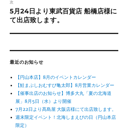
ゲ
次
5月24日より東武百貨店 船橋店様に
次
ー
の
て出店致します。
シ
投
稿:
ョ
ン
最近のお知らせ
【円山本店】8月のイベントカレンダー
【鮭まぶしおむすび亀太郎】8月営業カレンダー
【催事出店のお知らせ】博多大丸「夏の北海道
展」8月5日（水）より開催
7月22日より髙島屋 大阪店様にて出店致します。
週末限定イベント！北海しまえびの日（円山本店
限定）