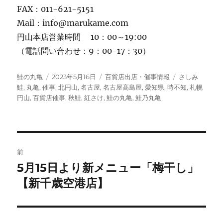
FAX：011-621-5151
Mail：info@marukame.com
円山本店営業時間 10：00～19:00
（電話問い合わせ：9：00-17：30）
投
投
カ
タ
鮭の丸亀
2023年5月16日
百貨店出店・催事情報
さしみ
稿
稿
テ
グ
鮭
,
丸亀
,
催事
,
北円山
,
名古屋
,
名古屋髙島屋
,
愛知県
,
時不知
,
札幌
者
日:
ゴ
円山
,
百貨店催事
,
秋鮭
,
紅さけ
,
鮭の丸亀
,
鮭乃丸亀
リ
ー
投
前
稿
5月15日より新メニュー「梅干し」
前
の
【新千歳空港店】
ナ
投
ビ
稿: