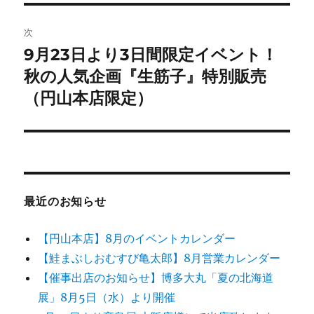
ゲ
次
ー
9月23日より3日間限定イベント！
次
シ
の
秋の人気企画『生筋子』特別販売
投
ョ
（円山本店限定）
稿:
ン
最近のお知らせ
【円山本店】8月のイベントカレンダー
【鮭まぶしおむすび亀太郎】8月営業カレンダー
【催事出店のお知らせ】博多大丸「夏の北海道
展」8月5日（水）より開催