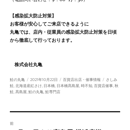
【感染拡大防止対策】
お客様が安心してご来店できるように
丸亀では、店内・従業員の感染拡大防止対策を日頃
から徹底して行っております。
株式会社丸亀
投
投
カ
タ
鮭の丸亀
2021年10月22日
百貨店出店・催事情報
さしみ
稿
稿
テ
グ
鮭
,
北海道産紅さけ
,
日本橋
,
日本橋髙島屋
,
時不知
,
百貨店催事
,
秋
者
日:
ゴ
鮭
,
髙島屋
,
鮭の丸亀
,
鮭専門店
リ
ー
投
前