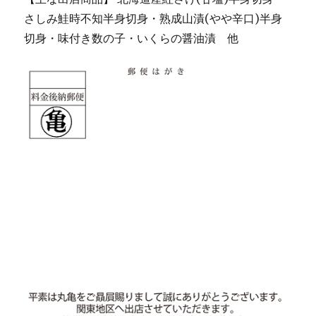
さしみ鮭時不知半身切身・熟成山漬(やや辛口)半身
切身・味付き数の子・いくらの醤油漬 他