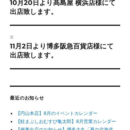
稿
10月20日より髙島屋 横浜店様にて
前
の
出店致します。
ナ
投
ビ
稿:
ゲ
次
11月2日より博多阪急百貨店様にて
次
ー
の
出店致します。
シ
投
稿:
ョ
ン
最近のお知らせ
【円山本店】8月のイベントカレンダー
【鮭まぶしおむすび亀太郎】8月営業カレンダー
【催事出店のお知らせ】博多大丸「夏の北海道