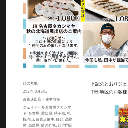
投
鮭の丸亀
下記のとおりジェ
稿
投
2021年8月31日
中部地区のお客様
者
稿
カ
百貨店出店・催事情報
日:
テ
タ
ジェイアール名古屋タカシマ
ゴ
グ
ヤ
,
名古屋
,
愛知県
,
時不知
,
札
リ
幌円山
,
百貨店催事
,
紅鮭
,
高島
ー
屋
,
髙島屋
,
鮭の丸亀
,
鮭専門店