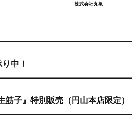
式会社丸亀
承り中！
『生筋子』特別販売（円山本店限定）