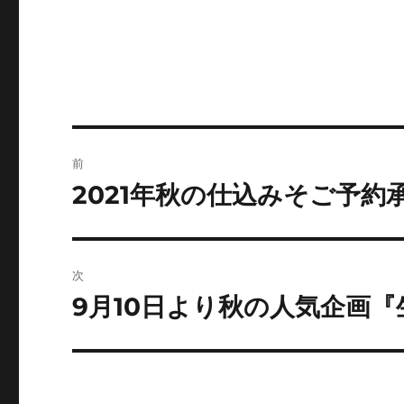
株
投
前
稿
2021年秋の仕込みそご予約
前
の
ナ
投
ビ
稿:
次
ゲ
9月10日より秋の人気企画
次
の
ー
投
シ
稿: