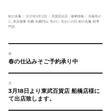
投
投
カ
タ
鮭の丸亀
2021年3月12日
百貨店出店・催事情報
冷蔵毛が
稿
稿
テ
グ
に
,
本店催事
,
札幌
,
札幌円山
,
毛がに
,
毛がにの日
,
鮭の丸亀
,
鮭専
者
日:
ゴ
門店
リ
ー
投
前
稿
春の仕込みそご予約承り中
前
の
ナ
投
ビ
稿:
次
ゲ
3月18日より東武百貨店 船橋店様に
次
の
て出店致します。
ー
投