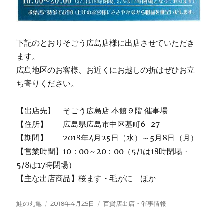
下記のとおりそごう広島店様に出店させていただき
ます。
広島地区のお客様、お近くにお越しの折はぜひお立
ち寄りください。
【出店先】 そごう広島店 本館９階 催事場
【住所】 広島県広島市中区基町6-27
【期間】 2018年4月25日（水）～5月8日（月）
【営業時間】10：00～20：00（5/1は18時閉場・
5/8は17時閉場）
【主な出店商品】桜ます・毛がに ほか
投
投
カ
鮭の丸亀
2018年4月25日
百貨店出店・催事情報
稿
稿
テ