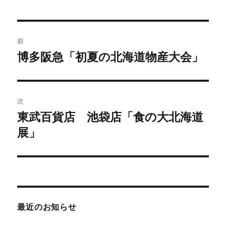
者
日:
ゴ
リ
ー
投
前
稿
博多阪急「初夏の北海道物産大会」
前
の
ナ
投
ビ
稿:
次
ゲ
東武百貨店 池袋店「食の大北海道
次
の
展」
ー
投
シ
稿:
ョ
ン
最近のお知らせ