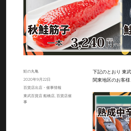
投
鮭の丸亀
下記のとおり 東
稿
投
2020年9月22日
関東地区のお客様
者
稿
カ
百貨店出店・催事情報
日:
テ
タ
東武百貨店 船橋店
,
百貨店催
ゴ
グ
事
リ
ー