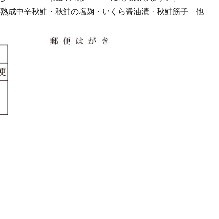
 熟成中辛秋鮭・秋鮭の塩麹・いくら醤油漬・秋鮭筋子 他