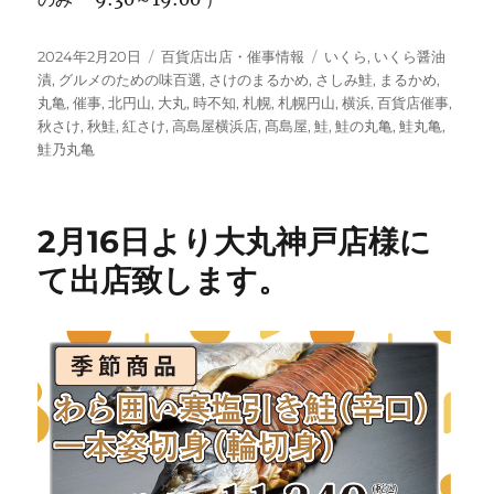
投
カ
タ
2024年2月20日
百貨店出店・催事情報
いくら
,
いくら醤油
稿
テ
グ
漬
,
グルメのための味百選
,
さけのまるかめ
,
さしみ鮭
,
まるかめ
,
日:
ゴ
丸亀
,
催事
,
北円山
,
大丸
,
時不知
,
札幌
,
札幌円山
,
横浜
,
百貨店催事
,
リ
秋さけ
,
秋鮭
,
紅さけ
,
高島屋横浜店
,
髙島屋
,
鮭
,
鮭の丸亀
,
鮭丸亀
,
ー
鮭乃丸亀
2月16日より大丸神戸店様に
て出店致します。