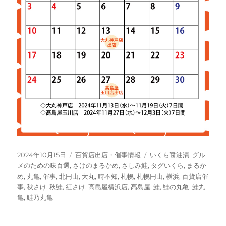
投
カ
タ
2024年10月15日
百貨店出店・催事情報
いくら醤油漬
,
グル
稿
テ
グ
メのための味百選
,
さけのまるかめ
,
さしみ鮭
,
タグいくら
,
まるか
日:
ゴ
め
,
丸亀
,
催事
,
北円山
,
大丸
,
時不知
,
札幌
,
札幌円山
,
横浜
,
百貨店催
リ
事
,
秋さけ
,
秋鮭
,
紅さけ
,
高島屋横浜店
,
髙島屋
,
鮭
,
鮭の丸亀
,
鮭丸
ー
亀
,
鮭乃丸亀