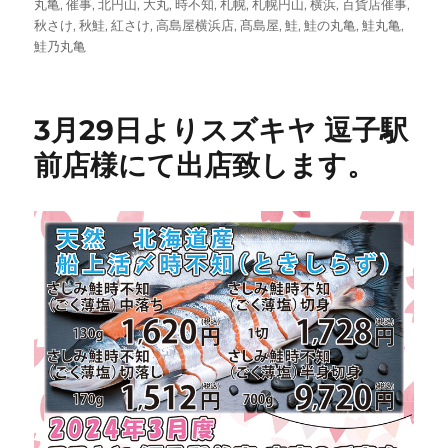
日:
ゴ
丸亀
,
催事
,
北円山
,
大丸
,
時不知
,
札幌
,
札幌円山
,
横浜
,
百貨店催事
,
リ
秋さけ
,
秋鮭
,
紅さけ
,
高島屋横浜店
,
髙島屋
,
鮭
,
鮭の丸亀
,
鮭丸亀
,
ー
鮭乃丸亀
3月29日よりスズキヤ 逗子駅
前店様にて出店致します。