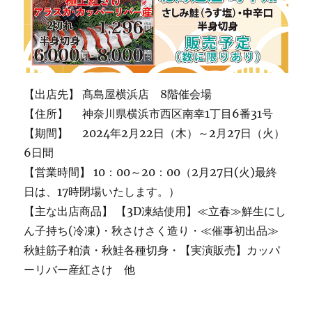
【出店先】 髙島屋横浜店 8階催会場
【住所】 神奈川県横浜市西区南幸1丁目6番31号
【期間】 2024年2月22日（木）～2月27日（火）
6日間
【営業時間】 10：00～20：00（2月27日(火)最終
日は、17時閉場いたします。）
【主な出店商品】 【3D凍結使用】≪立春≫鮮生にし
ん子持ち(冷凍)・秋さけさく造り・≪催事初出品≫
秋鮭筋子粕漬・秋鮭各種切身・【実演販売】カッパ
ーリバー産紅さけ 他