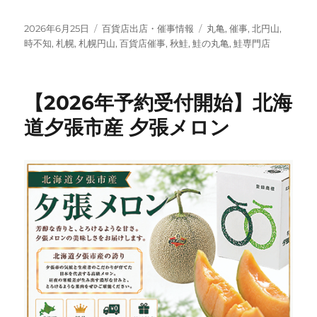
投
カ
タ
2026年6月25日
百貨店出店・催事情報
丸亀
,
催事
,
北円山
,
稿
テ
グ
時不知
,
札幌
,
札幌円山
,
百貨店催事
,
秋鮭
,
鮭の丸亀
,
鮭専門店
日:
ゴ
リ
ー
【2026年予約受付開始】北海
道夕張市産 夕張メロン