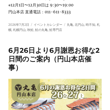
※12月1日〜12月30日は 9:30〜19:00
円山本店 直通電話：011-611-8333
投
カ
タ
2026年7月2日
イベントカレンダー
丸亀
,
北円山
,
時不知
,
札
稿
テ
グ
幌
,
札幌円山
,
秋鮭
,
鮭の丸亀
,
鮭専門店
日:
ゴ
リ
ー
6月26日より6月謝恩お得な2
日間のご案内（円山本店催
事）