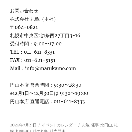
お問い合わせ
株式会社 丸亀（本社）
〒064-0821
札幌市中央区北1条西27丁目3-16
受付時間：9:00〜17:00
TEL：011-611-8331
FAX：011-621-5151
Mail：info@marukame.com
円山本店 営業時間：9:30〜18:30
※12月1日〜12月30日は 9:30〜19:00
円山本店 直通電話：011-611-8333
投
カ
タ
2026年7月31日
イベントカレンダー
丸亀
,
催事
,
北円山
,
札
稿
テ
グ
幌
,
札幌円山
,
鮭の丸亀
,
鮭専門店