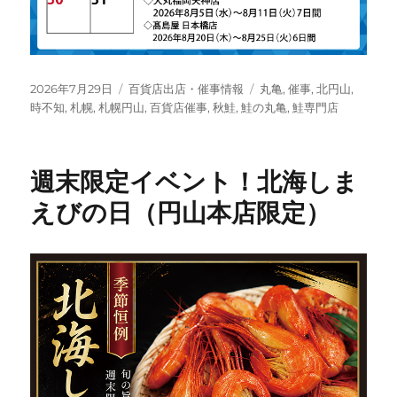
投
カ
タ
2026年7月29日
百貨店出店・催事情報
丸亀
,
催事
,
北円山
,
稿
テ
グ
時不知
,
札幌
,
札幌円山
,
百貨店催事
,
秋鮭
,
鮭の丸亀
,
鮭専門店
日:
ゴ
リ
ー
週末限定イベント！北海しま
えびの日（円山本店限定）