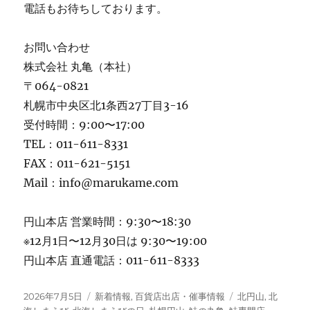
電話もお待ちしております。
お問い合わせ
株式会社 丸亀（本社）
〒064-0821
札幌市中央区北1条西27丁目3-16
受付時間：9:00〜17:00
TEL：011-611-8331
FAX：011-621-5151
Mail：info@marukame.com
円山本店 営業時間：9:30〜18:30
※12月1日〜12月30日は 9:30〜19:00
円山本店 直通電話：011-611-8333
投
カ
タ
2026年7月5日
新着情報
,
百貨店出店・催事情報
北円山
,
北