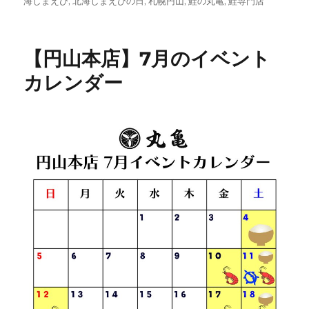
稿
テ
グ
海しまえび
,
北海しまえびの日
,
札幌円山
,
鮭の丸亀
,
鮭専門店
日:
ゴ
リ
ー
【円山本店】7月のイベント
カレンダー