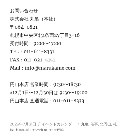
お問い合わせ
株式会社 丸亀（本社）
〒064-0821
札幌市中央区北1条西27丁目3-16
受付時間：9:00〜17:00
TEL：011-611-8331
FAX：011-621-5151
Mail：info@marukame.com
円山本店 営業時間：9:30〜18:30
※12月1日〜12月30日は 9:30〜19:00
円山本店 直通電話：011-611-8333
投
カ
タ
2026年7月31日
イベントカレンダー
丸亀
,
催事
,
北円山
,
札
稿
テ
グ
幌
,
札幌円山
,
鮭の丸亀
,
鮭専門店