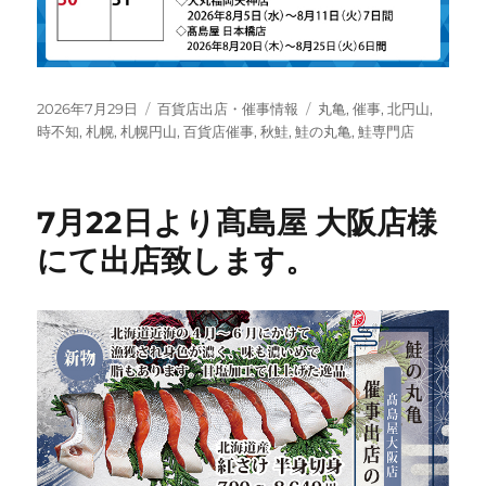
投
カ
タ
2026年7月29日
百貨店出店・催事情報
丸亀
,
催事
,
北円山
,
稿
テ
グ
時不知
,
札幌
,
札幌円山
,
百貨店催事
,
秋鮭
,
鮭の丸亀
,
鮭専門店
日:
ゴ
リ
ー
7月22日より髙島屋 大阪店様
にて出店致します。