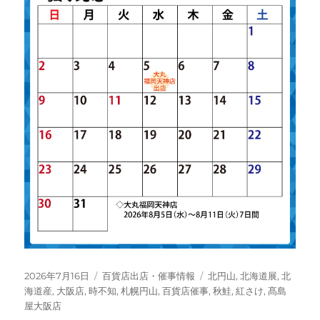
投
カ
タ
2026年7月16日
百貨店出店・催事情報
北円山
,
北海道展
,
北
稿
テ
グ
海道産
,
大阪店
,
時不知
,
札幌円山
,
百貨店催事
,
秋鮭
,
紅さけ
,
髙島
日:
ゴ
屋大阪店
リ