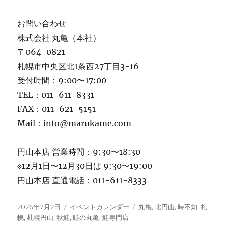
お問い合わせ
株式会社 丸亀（本社）
〒064-0821
札幌市中央区北1条西27丁目3-16
受付時間：9:00〜17:00
TEL：011-611-8331
FAX：011-621-5151
Mail：info@marukame.com
円山本店 営業時間：9:30〜18:30
※12月1日〜12月30日は 9:30〜19:00
円山本店 直通電話：011-611-8333
投
カ
タ
2026年7月2日
イベントカレンダー
丸亀
,
北円山
,
時不知
,
札
稿
テ
グ
幌
,
札幌円山
,
秋鮭
,
鮭の丸亀
,
鮭専門店
日:
ゴ