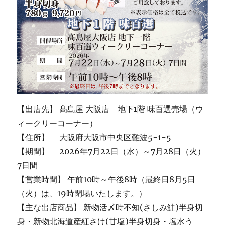
【出店先】 髙島屋 大阪店 地下1階 味百選売場（ウ
ィークリーコーナー）
【住所】 大阪府大阪市中央区難波5-1-5
【期間】 2026年7月22日（水）～7月28日（火）
7日間
【営業時間】 午前10時～午後8時（最終日8月5日
（火）は、19時閉場いたします。）
【主な出店商品】 新物活〆時不知(さしみ鮭)半身切
身・新物北海道産紅さけ(甘塩)半身切身・塩水う