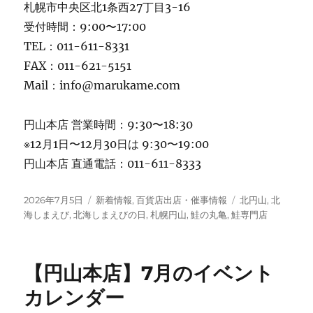
札幌市中央区北1条西27丁目3-16
受付時間：9:00〜17:00
TEL：011-611-8331
FAX：011-621-5151
Mail：info@marukame.com
円山本店 営業時間：9:30〜18:30
※12月1日〜12月30日は 9:30〜19:00
円山本店 直通電話：011-611-8333
投
カ
タ
2026年7月5日
新着情報
,
百貨店出店・催事情報
北円山
,
北
稿
テ
グ
海しまえび
,
北海しまえびの日
,
札幌円山
,
鮭の丸亀
,
鮭専門店
日:
ゴ
リ
ー
【円山本店】7月のイベント
カレンダー