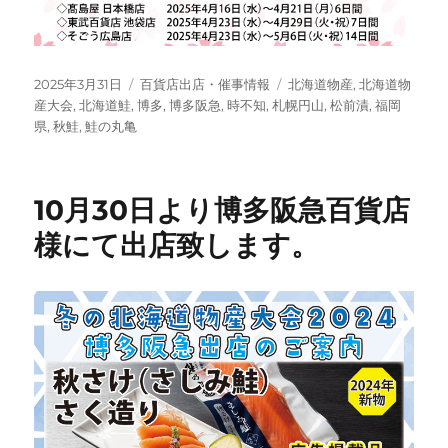
投
カ
タ
2025年3月31日
百貨店出店・催事情報
北海道物産
,
北海道物
稿
テ
グ
産大会
,
北海道鮭
,
博多
,
博多阪急
,
時不知
,
札幌円山
,
松前漬
,
福岡
日:
ゴ
県
,
秋鮭
,
鮭の丸亀
リ
ー
10月30日より博多阪急百貨店
様にて出店致します。