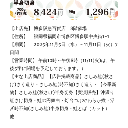
【出店先】 博多阪急百貨店 8階催場
【住所】 福岡県福岡市博多区博多駅中央街1-1
【期間】 2025年11月5日（水）～11月11日（火）7
日間
【営業時間】 午前10時～午後8時（11/11(火)は、午
後5字に閉場を予定しております。）
【主な出店商品】 【広告掲載商品】さしみ鮭(秋さ
け)さく造り・さしみ鮭(時不知)さく造り・【今季新
物】さしみ鮭(秋さけ)半身切身【実演販売】沖獲り
紅さけ切身・鮭の円舞曲・灯台つぶやわらか煮・活
〆時不知(さしみ鮭)半身切身・鮭とば（カット）
他