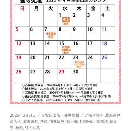
投
カ
タ
2026年3月31日
百貨店出店・催事情報
北海道物産
,
北海道物
稿
テ
グ
産大会
,
北海道鮭
,
博多
,
博多阪急
,
時不知
,
札幌円山
,
松前漬
,
福岡
日:
ゴ
県
,
秋鮭
,
鮭の丸亀