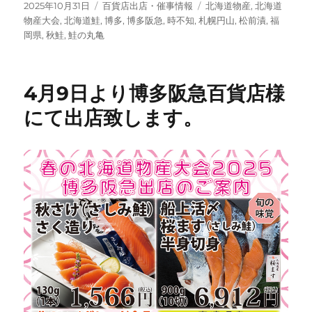
投
カ
タ
2025年10月31日
百貨店出店・催事情報
北海道物産
,
北海道
稿
テ
グ
物産大会
,
北海道鮭
,
博多
,
博多阪急
,
時不知
,
札幌円山
,
松前漬
,
福
日:
ゴ
岡県
,
秋鮭
,
鮭の丸亀
リ
ー
4月9日より博多阪急百貨店様
にて出店致します。