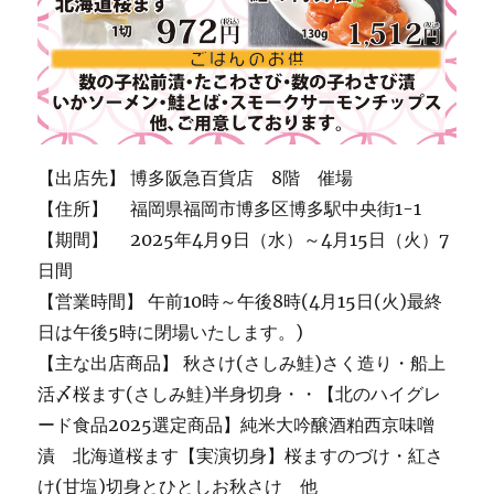
【出店先】 博多阪急百貨店 8階 催場
【住所】 福岡県福岡市博多区博多駅中央街1-1
【期間】 2025年4月9日（水）～4月15日（火）7
日間
【営業時間】 午前10時～午後8時(4月15日(火)最終
日は午後5時に閉場いたします。)
【主な出店商品】 秋さけ(さしみ鮭)さく造り・船上
活〆桜ます(さしみ鮭)半身切身・・【北のハイグレ
ード食品2025選定商品】純米大吟醸酒粕西京味噌
漬 北海道桜ます【実演切身】桜ますのづけ・紅さ
け(甘塩)切身とひとしお秋さけ 他