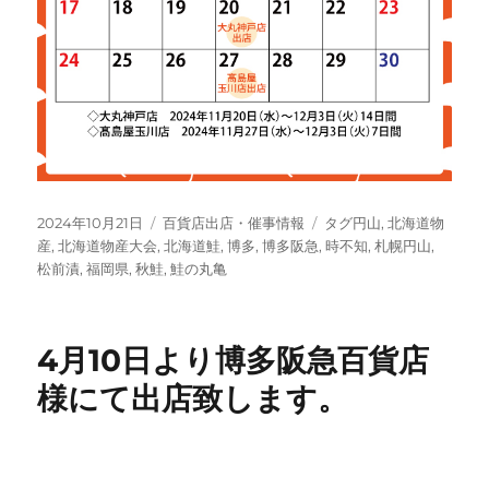
投
カ
タ
2024年10月21日
百貨店出店・催事情報
タグ円山
,
北海道物
稿
テ
グ
産
,
北海道物産大会
,
北海道鮭
,
博多
,
博多阪急
,
時不知
,
札幌円山
,
日:
ゴ
松前漬
,
福岡県
,
秋鮭
,
鮭の丸亀
リ
ー
4月10日より博多阪急百貨店
様にて出店致します。