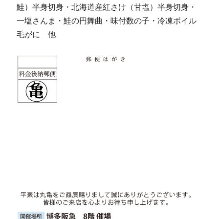
鮭）半身切身・北海道産紅さけ（甘塩）半身切身・
一塩さんま・鮭の円舞曲・味付数の子・冷凍ボイル
毛がに 他