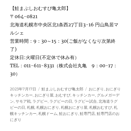
【鮭まぶしおむすび亀太郎】
〒064-0821
北海道札幌市中央区北1条西27丁目3-16 円山鳥居マ
ルシェ
営業時間：9：30～15：30(ご飯がなくなり次第終
了)
定休日:火曜日(不定休で休み有）
TEL：011-611-8331（株式会社丸亀 9：00-17：
30）
投
カ
タ
2023年7月17日
鮭まぶしおむすび亀太郎
おにぎり
,
おにぎり
稿
テ
グ
キッチンカー
,
おにぎり屋
,
おむすび
,
キッチンカー
,
グルメガーデ
日:
ゴ
ン
,
サモア戦
,
ラグビー
,
ラグビーの日
,
ラグビー試合
,
北海道ラグ
リ
ビーの日
,
札幌
,
札幌おにぎり
,
札幌おにぎり屋
,
札幌おむすび
,
札
ー
幌キッチンカー
,
札幌ドーム
,
鮭おにぎり
,
鮭専門店
,
鮭専門店のお
にぎり