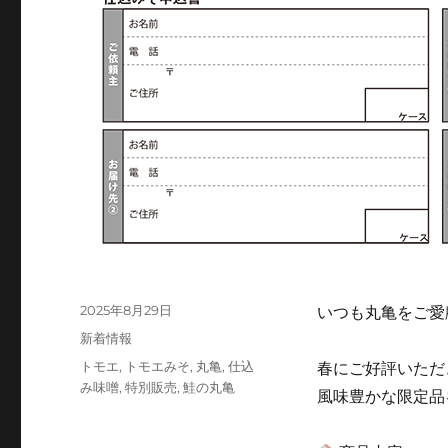
投
2025年8月29日
いつも丸亀をご愛
稿
カ
新着情報
日:
テ
タ
トモエ
,
トモエみそ
,
丸亀
,
仕込
春にご好評いただ
ゴ
グ
み味噌
,
特別販売
,
鮭の丸亀
風味豊かな限定品
リ
ー