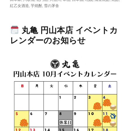
リ
紅乙女酒造
,
芋焼酎
,
雪の茅舎
ー
丸亀 円山本店 イベントカ
レンダーのお知らせ