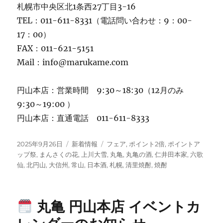
札幌市中央区北1条西27丁目3-16
TEL：011-611-8331（電話問い合わせ：9：00-
17：00）
FAX：011-621-5151
Mail：info@marukame.com
円山本店：営業時間 9:30～18:30（12月のみ
9:30～19:00 ）
円山本店：直通電話 011-611-8333
投
カ
タ
2025年9月26日
新着情報
フェア
,
ポイント2倍
,
ポイントア
稿
テ
グ
ップ祭
,
まんさくの花
,
上川大雪
,
丸亀
,
丸亀の酒
,
仁井田本家
,
六歌
日:
ゴ
仙
,
北円山
,
大信州
,
常山
,
日本酒
,
札幌
,
清里焼酎
,
焼酎
リ
ー
丸亀 円山本店 イベントカ