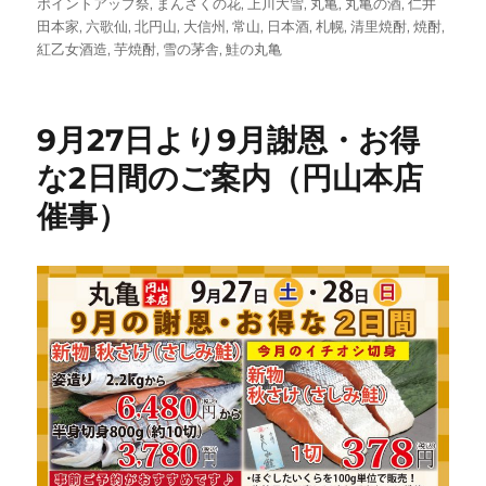
稿
テ
グ
ポイントアップ祭
,
まんさくの花
,
上川大雪
,
丸亀
,
丸亀の酒
,
仁井
日:
ゴ
田本家
,
六歌仙
,
北円山
,
大信州
,
常山
,
日本酒
,
札幌
,
清里焼酎
,
焼酎
,
リ
紅乙女酒造
,
芋焼酎
,
雪の茅舎
,
鮭の丸亀
ー
9月27日より9月謝恩・お得
な2日間のご案内（円山本店
催事）