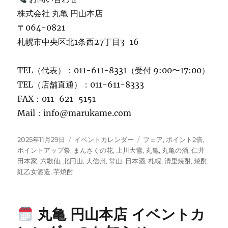
株式会社 丸亀 円山本店
〒064-0821
札幌市中央区北1条西27丁目3-16
TEL（代表）：011-611-8331（受付 9:00〜17:00）
TEL（店舗直通）：011-611-8333
FAX：011-621-5151
Mail：info@marukame.com
投
カ
タ
2025年11月29日
イベントカレンダー
フェア
,
ポイント2倍
,
稿
テ
グ
ポイントアップ祭
,
まんさくの花
,
上川大雪
,
丸亀
,
丸亀の酒
,
仁井
日:
ゴ
田本家
,
六歌仙
,
北円山
,
大信州
,
常山
,
日本酒
,
札幌
,
清里焼酎
,
焼酎
,
リ
紅乙女酒造
,
芋焼酎
ー
丸亀 円山本店 イベントカ