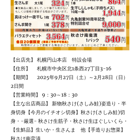
【出店先】 札幌円山本店 特設会場
【住所】 札幌市中央区北1条西27丁目3-16
【期間】 2025年9月27日（土）～2月28日（日）
2日間
【営業時間】 9：30～18：30
【主な出店商品】 新物秋さけ(さしみ鮭)姿造り・半
身切身【今月のイチオシ切身】秋さけ(さしみ鮭)切
身・-厳選- 秋さけ生筋子・秋さけ生ほぐしいくら・
【生鮮品】生いか・生さんま 他【手造りお惣菜】
秋さけ南蛮漬