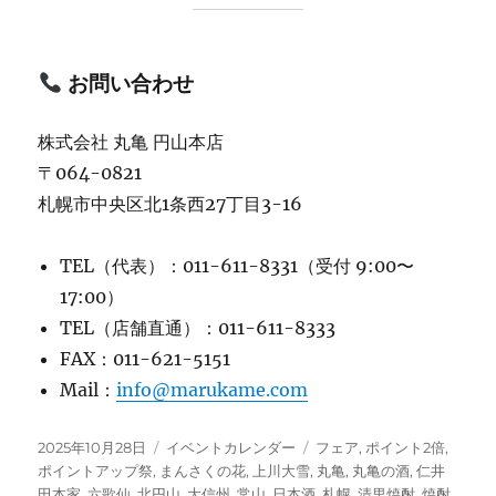
お問い合わせ
株式会社 丸亀 円山本店
〒064-0821
札幌市中央区北1条西27丁目3-16
TEL（代表）：011-611-8331（受付 9:00〜
17:00）
TEL（店舗直通）：011-611-8333
FAX：011-621-5151
Mail：
info@marukame.com
投
カ
タ
2025年10月28日
イベントカレンダー
フェア
,
ポイント2倍
,
稿
テ
グ
ポイントアップ祭
,
まんさくの花
,
上川大雪
,
丸亀
,
丸亀の酒
,
仁井
日:
ゴ
田本家
,
六歌仙
,
北円山
,
大信州
,
常山
,
日本酒
,
札幌
,
清里焼酎
,
焼酎
,