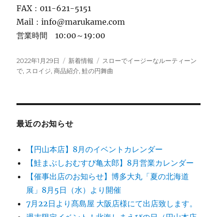
FAX：011-621-5151
Mail：info@marukame.com
営業時間 10:00～19:00
投
カ
タ
2022年1月29日
新着情報
スローでイージーなルーティーン
稿
テ
グ
で
,
スロイジ
,
商品紹介
,
鮭の円舞曲
日:
ゴ
リ
ー
最近のお知らせ
【円山本店】8月のイベントカレンダー
【鮭まぶしおむすび亀太郎】8月営業カレンダー
【催事出店のお知らせ】博多大丸「夏の北海道
展」8月5日（水）より開催
7月22日より髙島屋 大阪店様にて出店致します。
週末限定イベント！北海しまえびの日（円山本店