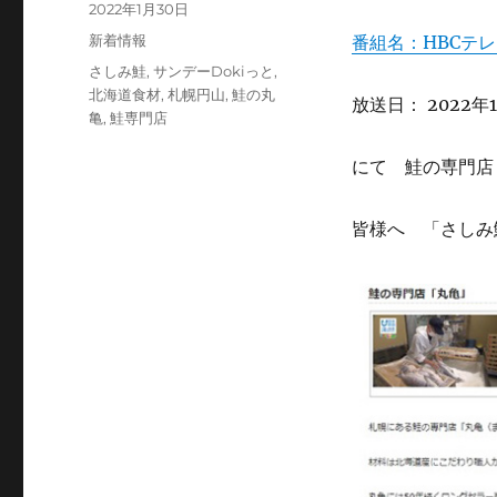
投
2022年1月30日
稿
カ
新着情報
番組名：HBCテレ
日:
テ
タ
さしみ鮭
,
サンデーDokiっと
,
ゴ
グ
北海道食材
,
札幌円山
,
鮭の丸
放送日： 2022年
リ
亀
,
鮭専門店
ー
にて 鮭の専門店
皆様へ 「さしみ