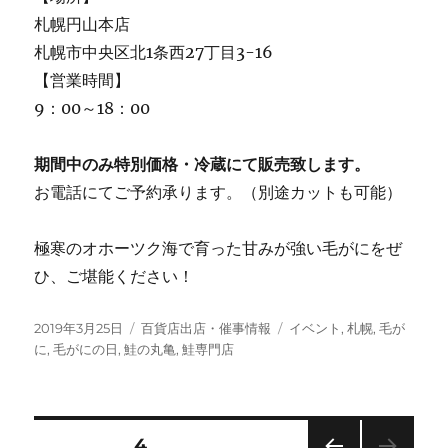
札幌円山本店
札幌市中央区北1条西27丁目3-16
【営業時間】
9：00～18：00
期間中のみ特別価格・冷蔵にて販売致します。
お電話にてご予約承ります。（別途カットも可能）
極寒のオホーツク海で育った甘みが強い毛がにをぜ
ひ、ご堪能ください！
投
カ
タ
2019年3月25日
百貨店出店・催事情報
イベント
,
札幌
,
毛が
稿
テ
グ
に
,
毛がにの日
,
鮭の丸亀
,
鮭専門店
日:
ゴ
リ
ー
投
固定ページ
4