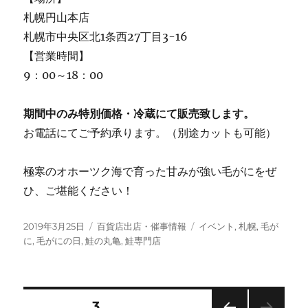
札幌円山本店
札幌市中央区北1条西27丁目3-16
【営業時間】
9：00～18：00
期間中のみ特別価格・冷蔵にて販売致します。
お電話にてご予約承ります。（別途カットも可能）
極寒のオホーツク海で育った甘みが強い毛がにをぜ
ひ、ご堪能ください！
投
カ
タ
2019年3月25日
百貨店出店・催事情報
イベント
,
札幌
,
毛が
稿
テ
グ
に
,
毛がにの日
,
鮭の丸亀
,
鮭専門店
日:
ゴ
リ
ー
投
固定ページ
3