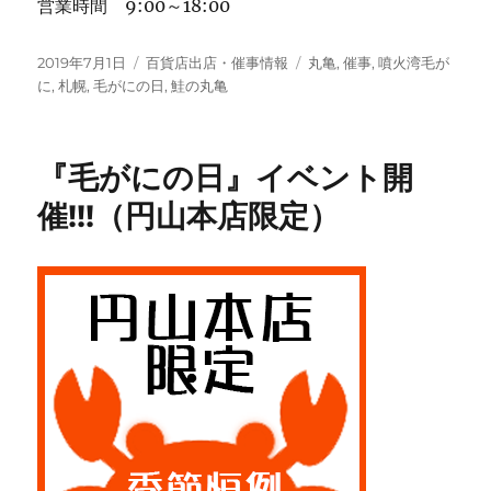
営業時間 9:00～18:00
投
カ
タ
2019年7月1日
百貨店出店・催事情報
丸亀
,
催事
,
噴火湾毛が
稿
テ
グ
に
,
札幌
,
毛がにの日
,
鮭の丸亀
日:
ゴ
リ
ー
『毛がにの日』イベント開
催!!!（円山本店限定）