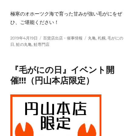
極寒のオホーツク海で育った甘みが強い毛がにをぜ
ひ、ご堪能ください！
投
カ
タ
2019年4月19日
百貨店出店・催事情報
丸亀
,
札幌
,
毛がにの
稿
テ
グ
日
,
鮭の丸亀
,
鮭専門店
日:
ゴ
リ
ー
『毛がにの日』イベント開
催!!!（円山本店限定）