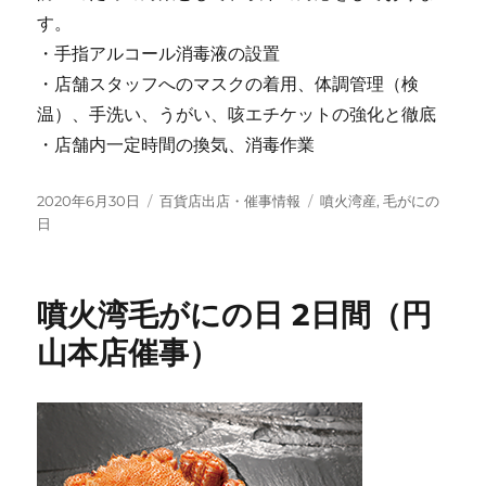
す。
・手指アルコール消毒液の設置
・店舗スタッフへのマスクの着用、体調管理（検
温）、手洗い、うがい、咳エチケットの強化と徹底
・店舗内一定時間の換気、消毒作業
投
カ
タ
2020年6月30日
百貨店出店・催事情報
噴火湾産
,
毛がにの
稿
テ
グ
日
日:
ゴ
リ
ー
噴火湾毛がにの日 2日間（円
山本店催事）