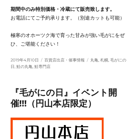
期間中のみ特別価格・冷蔵にて販売致します。
お電話にてご予約承ります。（別途カットも可能）
極寒のオホーツク海で育った甘みが強い毛がにをぜ
ひ、ご堪能ください！
投
カ
タ
2019年4月10日
百貨店出店・催事情報
丸亀
,
札幌
,
毛がにの
稿
テ
グ
日
,
鮭の丸亀
,
鮭専門店
日:
ゴ
リ
ー
『毛がにの日』イベント開
催!!!（円山本店限定）