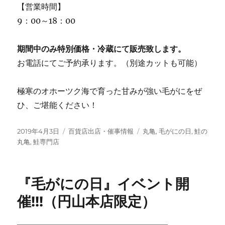
【営業時間】
9：00～18：00
期間中のみ特別価格・冷蔵にて販売致します。
お電話にてご予約承ります。（別途カットも可能）
極寒のオホーツク海で育った甘みが強い毛がにをぜ
ひ、ご堪能ください！
投
カ
タ
2019年4月3日
百貨店出店・催事情報
丸亀
,
毛がにの日
,
鮭の
稿
テ
グ
丸亀
,
鮭専門店
日:
ゴ
リ
ー
『毛がにの日』イベント開
催!!!（円山本店限定）