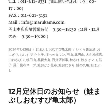
TEL：011-611-8331（電話問い合わせ：9：00-
17：00）
FAX：011-621-5151
Mail：info@marukame.com
円山本店店舗営業時間 9:30～18:30（11月・12月
のみ 9:30～19:00 ）
投
カ
タ
2024年1月26日
鮭まぶしおむすび亀太郎
いくら醤油漬
,
お
稿
テ
グ
にぎり
,
おむすび
,
たら子
,
ほっぺタウン
,
円山
,
北円山
,
大丸札幌店
,
日:
ゴ
山わさび
,
札幌円山
,
札幌大丸
,
百貨店催事
,
秋さけ
,
秋さけマヨ
,
筋
リ
子
,
羅臼昆布スープ
,
鮭おかか昆布
,
鮭おにぎり
,
鮭の丸亀
,
鮭まぶ
ー
し
12月定休日のお知らせ（鮭ま
ぶしおむすび亀太郎）