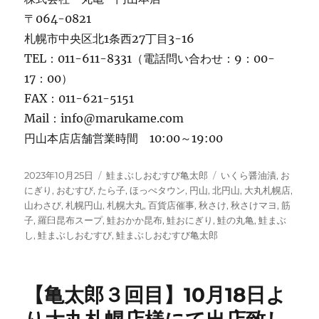
〒064-0821
札幌市中央区北1条西27丁目3-16
TEL：011-611-8331（電話問い合わせ：9：00-
17：00）
FAX：011-621-5151
Mail：info@marukame.com
円山本店店舗営業時間 10:00～19:00
投
カ
タ
2023年10月25日
鮭まぶしおむすび亀太郎
いくら醤油漬
,
お
稿
テ
グ
にぎり
,
おむすび
,
たら子
,
ほっぺタウン
,
円山
,
北円山
,
大丸札幌店
,
日:
ゴ
山わさび
,
札幌円山
,
札幌大丸
,
百貨店催事
,
秋さけ
,
秋さけマヨ
,
筋
リ
子
,
羅臼昆布スープ
,
鮭おかか昆布
,
鮭おにぎり
,
鮭の丸亀
,
鮭まぶ
ー
し
,
鮭まぶしおむすび
,
鮭まぶしおむすび亀太郎
【亀太郎３回目】10月18日よ