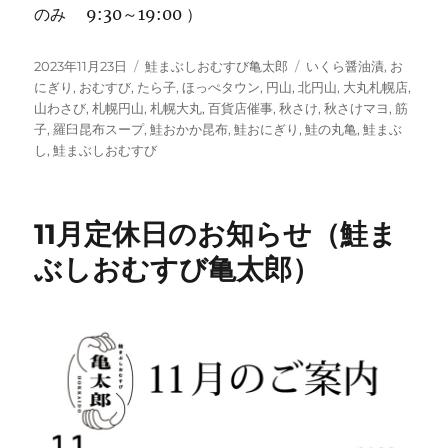
のみ 9:30～19:00 ）
投
カ
タ
2023年11月23日
鮭まぶしおむすび亀太郎
いくら醤油漬
,
お
稿
テ
グ
にぎり
,
おむすび
,
たら子
,
ほっぺタウン
,
円山
,
北円山
,
大丸札幌店
,
日:
ゴ
山わさび
,
札幌円山
,
札幌大丸
,
百貨店催事
,
秋さけ
,
秋さけマヨ
,
筋
リ
子
,
羅臼昆布スープ
,
鮭おかか昆布
,
鮭おにぎり
,
鮭の丸亀
,
鮭まぶ
ー
し
,
鮭まぶしおむすび
11月定休日のお知らせ（鮭ま
ぶしおむすび亀太郎）