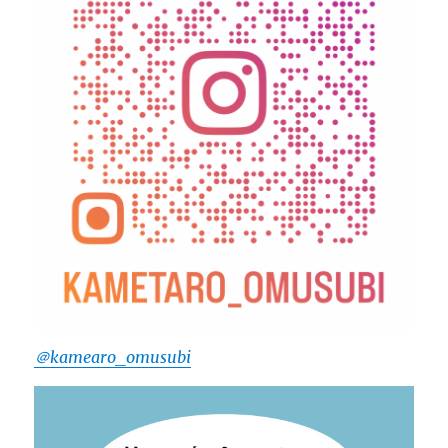
＠kamearo_omusubi