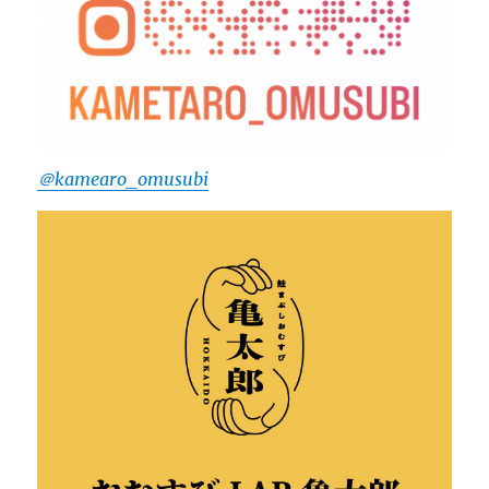
＠kamearo_omusubi