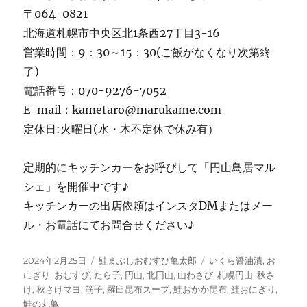
〒064-0821
北海道札幌市中央区北1条西27丁目3-16
営業時間：9：30～15：30(ご飯がなくなり次第終
了)
電話番号：070-9276-7052
E-mail：kametaro@marukame.com
定休日:火曜日(水・木不定休で休み有）
定期的にキッチンカーをお呼びして「円山鳥居マル
シェ」を開催中です♪
キッチンカーの出店依頼はインスタDMまたはメー
ル・お電話にてお問合せください♪
投
カ
タ
2024年2月25日
鮭まぶしおむすび亀太郎
いくら醤油漬
,
お
稿
テ
グ
にぎり
,
おむすび
,
たら子
,
円山
,
北円山
,
山わさび
,
札幌円山
,
秋さ
日:
ゴ
け
,
秋さけマヨ
,
筋子
,
羅臼昆布スープ
,
鮭おかか昆布
,
鮭おにぎり
,
リ
鮭の丸亀