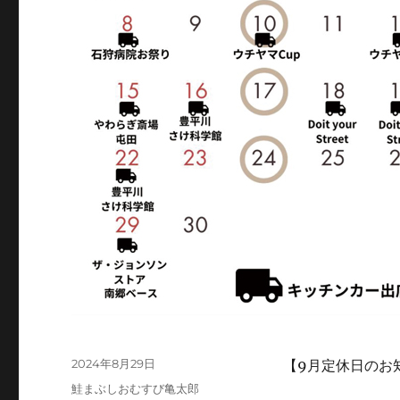
投
2024年8月29日
【9月定休日のお
稿
カ
鮭まぶしおむすび亀太郎