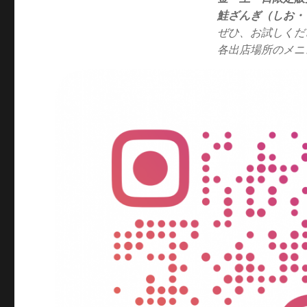
鮭ざんぎ（しお・
ぜひ、お試しくだ
各出店場所のメニ