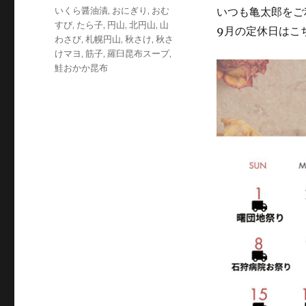
日:
テ
タ
いくら醤油漬
,
おにぎり
,
おむ
いつも亀太郎をご
ゴ
グ
すび
,
たら子
,
円山
,
北円山
,
山
9月の定休日はこ
リ
わさび
,
札幌円山
,
秋さけ
,
秋さ
ー
けマヨ
,
筋子
,
羅臼昆布スープ
,
鮭おかか昆布